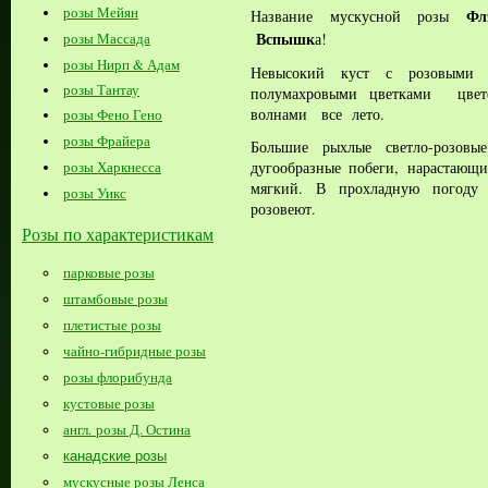
розы Мейян
Фл
Название мускусной розы
Вспышк
а!
розы Массада
розы Нирп & Адам
Невысокий куст с розовыми 
розы Тантау
полумахровыми цветками цвет
волнами все лето.
розы Фено Гено
розы Фрайера
Большие рыхлые светл
о-розов
дугообразные побеги, нарастающ
розы Харкнесса
мягкий. В прохладную погоду 
розы Уикс
розовеют.
Розы по характеристикам
парковые розы
штамбовые розы
плетистые розы
чайно-гибридные розы
розы флорибунда
кустовые розы
англ. розы Д. Остина
канадские розы
мускусные розы Ленса