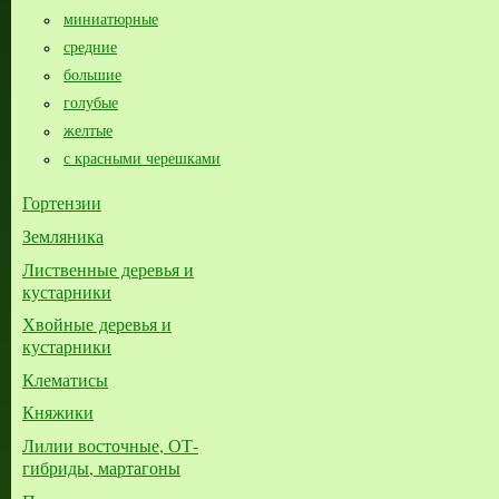
миниатюрные
средние
большие​
голубые
желтые
с красными черешками
Гортензии
Земляника
Лиственные деревья и
кустарники
Хвойные деревья и
кустарники
Клематисы
Княжики
Лилии восточные, ОТ-
гибриды, мартагоны