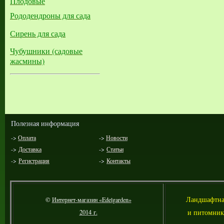
Плодовые
Рододендроны для сада
Сирень для сада
Чубушники (садовые
жасмины)
Полезная информация
->
Оплата
->
Новости
->
Доставка
->
Статьи
->
Регистрация
->
Контакты
Л
андшафтна
©
Интернет-магазин «Edelgarden»
и питомник
2014 г.