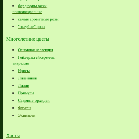
бордюрны розы,
почвопокровные
самые ароматные розы
"голубые" розы
Многолетние цветы
Основная коллекция
Гейхеры,гейхереллы,
тиареллы
Ирисы
Лилейники
Лилии
Примулы
Садовые орхидеи
Флоксы
Эхинацеи
Хосты