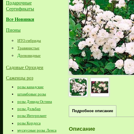
Подарочные
Сертификаты
Все Новинки
Пионы
ИТО-гибриды
Травянистые
Д
ревовидные
Садовые Орхидеи
Саженцы роз
розы канадские
штамбовые розы
розы Дэвида Остина
розы Дэльбар
Подробное описание
розы Интерплант
розы Кордеса
Описание
мускусные розы Ленса