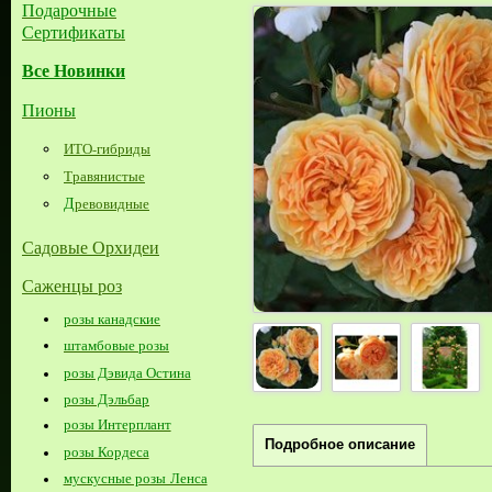
Подарочные
Сертификаты
Все Новинки
Пионы
ИТО-гибриды
Травянистые
Д
ревовидные
Садовые Орхидеи
Саженцы роз
розы канадские
штамбовые розы
розы Дэвида Остина
розы Дэльбар
розы Интерплант
Подробное описание
розы Кордеса
мускусные розы Ленса