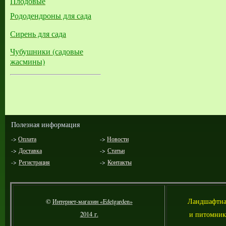
Плодовые
Рододендроны для сада
Сирень для сада
Чубушники (садовые
жасмины)
Полезная информация
->
Оплата
->
Новости
->
Доставка
->
Статьи
->
Регистрация
->
Контакты
Л
андшафтна
©
Интернет-магазин «Edelgarden»
и питомник
2014 г.