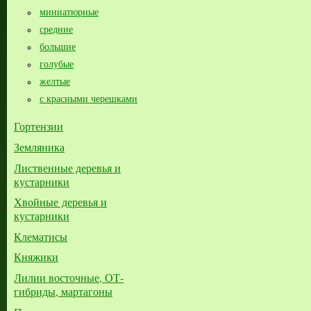
миниатюрные
средние
большие​
голубые
желтые
с красными черешками
Гортензии
Земляника
Лиственные деревья и
кустарники
Хвойные деревья и
кустарники
Клематисы
Княжики
Лилии восточные, ОТ-
гибриды, мартагоны