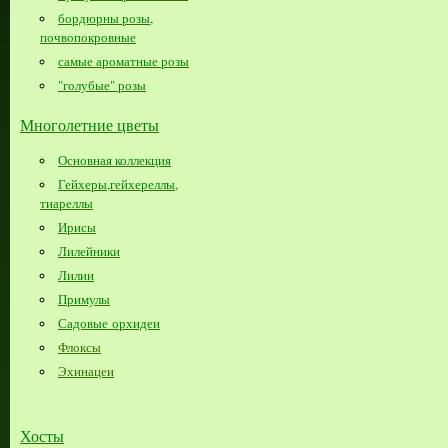
бордюрны розы,
почвопокровные
самые ароматные розы
"голубые" розы
Многолетние цветы
Основная коллекция
Гейхеры,гейхереллы,
тиареллы
Ирисы
Лилейники
Лилии
Примулы
Садовые орхидеи
Флоксы
Эхинацеи
Хосты