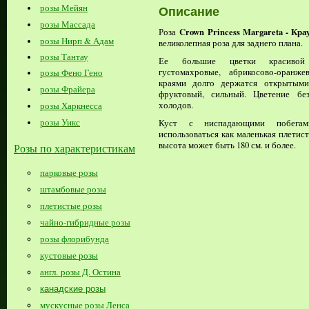
розы Мейян
Описание
розы Массада
Crown Princess Margareta -
Крау
Роза
розы Нирп & Адам
великолепная роза для заднего плана.
розы Тантау
Ее большие цветки красивой
густомахровые, абрикосово-оранж
розы Фено Гено
краями долго держатся открытыми
розы Фрайера
фруктовый, сильный. Цветение б
холодов.
розы Харкнесса
розы Уикс
Куст с ниспадающими побега
использоваться как маленькая плетист
высота может быть 180 см. и более.
Розы по характеристикам
парковые розы
штамбовые розы
плетистые розы
чайно-гибридные розы
розы флорибунда
кустовые розы
англ. розы Д. Остина
канадские розы
мускусные розы Ленса