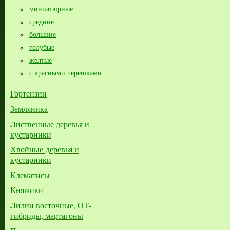
миниатюрные
средние
большие​
голубые
желтые
с красными черешками
Гортензии
Земляника
Лиственные деревья и
кустарники
Хвойные деревья и
кустарники
Клематисы
Княжики
Лилии восточные, ОТ-
гибриды, мартагоны