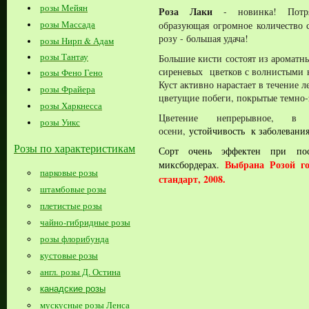
розы Мейян
Роза Лаки
- новинка! Потря
розы Массада
образующая огромное количество 
розу - большая удача!
розы Нирп & Адам
розы Тантау
Большие кисти состоят из ароматн
сиреневых цветков с волнистыми 
розы Фено Гено
Куст активно нарастает в течение л
розы Фрайера
цветущие побеги, покрытые темно-
розы Харкнесса
Цветение непрерывное, в
розы Уикс
осени,
устойчивость к заболевания
Розы по характеристикам
Сорт очень эффектен при по
Выбрана
Розой го
миксбордерах.
парковые розы
стандарт, 2008.
штамбовые розы
плетистые розы
чайно-гибридные розы
розы флорибунда
кустовые розы
англ. розы Д. Остина
канадские розы
мускусные розы Ленса