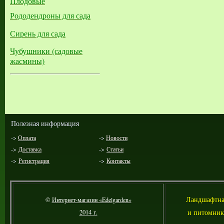
Плодовые
Рододендроны для сада
Сирень для сада
Чубушники (садовые
жасмины)
Полезная информация
->
Оплата
->
Новости
->
Доставка
->
Статьи
->
Регистрация
->
Контакты
Л
андшафтна
©
Интернет-магазин «Edelgarden»
и питомник
2014 г.