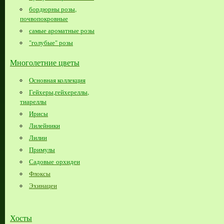
бордюрны розы,
почвопокровные
самые ароматные розы
"голубые" розы
Многолетние цветы
Основная коллекция
Гейхеры,гейхереллы,
тиареллы
Ирисы
Лилейники
Лилии
Примулы
Садовые орхидеи
Флоксы
Эхинацеи
Хосты