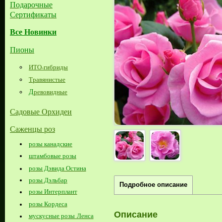
Подарочные
Сертификаты
Все Новинки
Пионы
ИТО-гибриды
Травянистые
Д
ревовидные
Садовые Орхидеи
Саженцы роз
розы канадские
штамбовые розы
розы Дэвида Остина
розы Дэльбар
Подробное описание
розы Интерплант
розы Кордеса
Описание
мускусные розы Ленса