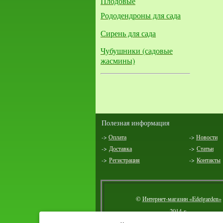
Плодовые
Рододендроны для сада
Сирень для сада
Чубушники (садовые
жасмины)
Полезная информация
->
Оплата
->
Новости
->
Доставка
->
Статьи
->
Регистрация
->
Контакты
©
Интернет-магазин «Edelgarden»
2014 г.