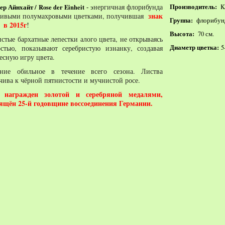
нергичная флорибунда
Производитель:
ер Айнхайт / Rose der Einheit
Ko
э
-
знак
сивыми полумахровыми цветками, получившая
Группа:
флорибун
в 2015г
!
Высота:
70 см.
стые бархатные лепестки алого цвета, не открываясь
Диаметр цветка:
стью, показывают серебристую изнанку, создавая
5-
есную игру цвета.
ение обильное в течение всего сезона. Листва
чива к чёрной пятнистости и мучнистой росе.
 награжден золотой и серебряной медалями,
ящён 25-й годовщине воссоединения Германии
.