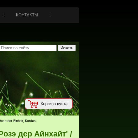
КОНТАКТЫ
Корзина пуста
ose der Einheit, Kordes
Розэ дер Айнхайт' /