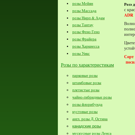
розы Мейян
Розэ д
с кра
розы Массада
ADR 
розы Нирп & Адам
Волни
розы Тантау
полно
розы Фено Гено
интер
розы Фрайера
Цвет
розы Харкнесса
устой
розы Уикс
Сорт
посв
Розы по характеристикам
парковые розы
штамбовые розы
плетистые розы
чайно-гибридные розы
розы флорибунда
кустовые розы
англ. розы Д. Остина
канадские розы
мускусные розы Ленса