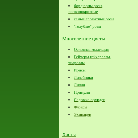
бордюрны розы,
почвопокровные
самые ароматные розы
"голубые" розы
Многолетние цветы
Основная коллекция
Гейхеры,гейхереллы,
тиареллы
Ирисы
Лилейники
Лилии
Примулы
Садовые орхидеи
Флоксы
Эхинацеи
Хосты