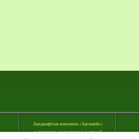
Л
андшафтная компания «Эдельвейс»
и питомник декоративных растений