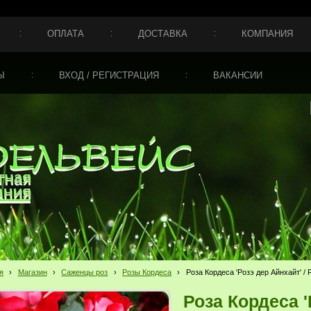
ОПЛАТА
ДОСТАВКА
КОМПАНИЯ
Ы
ВХОД / РЕГИСТРАЦИЯ
ВАКАНСИИ
я
›
Магазин
›
Саженцы роз
›
Розы Кордеса
›
Роза Кордеса 'Розэ дер Айнхайт' / R
Роза Кордеса '