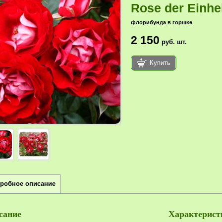
Rose der Einhe
флорибунда в горшке
2 150
руб.
шт.
Купить
робное описание
сание
Характерист