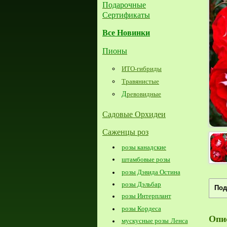
Подарочные
Сертификаты
Все Новинки
Пионы
ИТО-гибриды
Травянистые
Д
ревовидные
Садовые Орхидеи
Саженцы роз
розы канадские
штамбовые розы
розы Дэвида Остина
розы Дэльбар
Под
розы Интерплант
розы Кордеса
Опи
мускусные розы Ленса