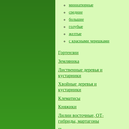
миниатюрные
средние
большие​
голубые
желтые
с красными черешками
Гортензии
Земляника
Лиственные деревья и
кустарники
Хвойные деревья и
кустарники
Клематисы
Княжики
Лилии восточные, ОТ-
гибриды, мартагоны