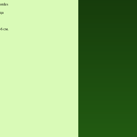
rdes
да
6 см.