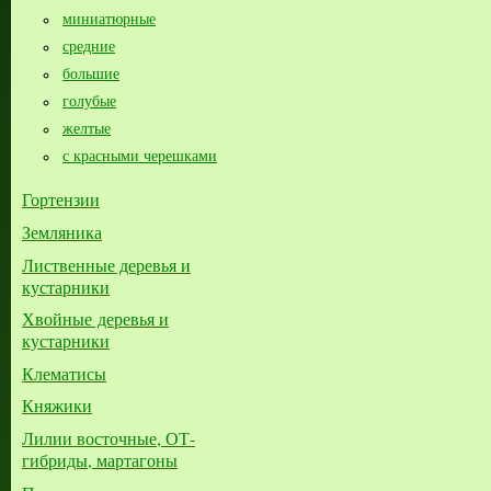
миниатюрные
средние
большие​
голубые
желтые
с красными черешками
Гортензии
Земляника
Лиственные деревья и
кустарники
Хвойные деревья и
кустарники
Клематисы
Княжики
Лилии восточные, ОТ-
гибриды, мартагоны