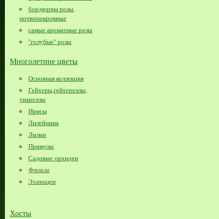
бордюрны розы,
почвопокровные
самые ароматные розы
"голубые" розы
Многолетние цветы
Основная коллекция
Гейхеры,гейхереллы,
тиареллы
Ирисы
Лилейники
Лилии
Примулы
Садовые орхидеи
Флоксы
Эхинацеи
Хосты