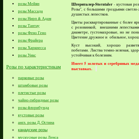
розы Мейян
Штернталер-Sterntaler
- кустовая ро
Розы'', с большими гроздьями светло
розы Массада
душистых лепестков.
розы Нирп & Адам
Цветы расквартированные с более яр
розы Тантау
с розовинкой, внешними лепестками
диаметре, густомахровые, но не пон
розы Фено Гено
Цветение дружное и обильное, хорош
розы Фрайера
Куст высокий, хорошо развет
розы Харкнесса
побегами. Листва темно-зеленая, здор
розы Уикс
устойчивая к болезням.
Имеет 5 золотых и серебряных мед
Розы по характеристикам
выставках.
парковые розы
штамбовые розы
плетистые розы
чайно-гибридные розы
розы флорибунда
кустовые розы
англ. розы Д. Остина
канадские розы
мускусные розы Ленса