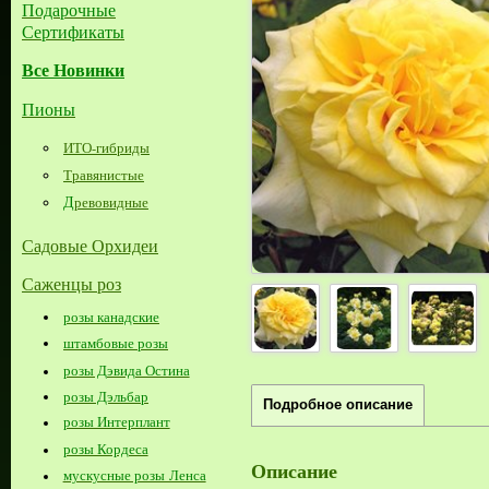
Подарочные
Сертификаты
Все Новинки
Пионы
ИТО-гибриды
Травянистые
Д
ревовидные
Садовые Орхидеи
Саженцы роз
розы канадские
штамбовые розы
розы Дэвида Остина
розы Дэльбар
Подробное описание
розы Интерплант
розы Кордеса
Описание
мускусные розы Ленса