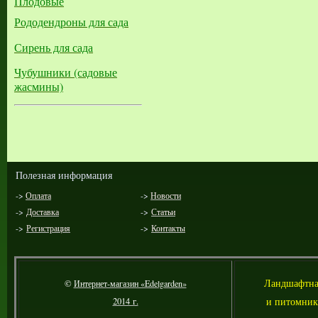
Плодовые
Рододендроны для сада
Сирень для сада
Чубушники (садовые
жасмины)
Полезная информация
->
Оплата
->
Новости
->
Доставка
->
Статьи
->
Регистрация
->
Контакты
Л
андшафтна
©
Интернет-магазин «Edelgarden»
и питомник
2014 г.