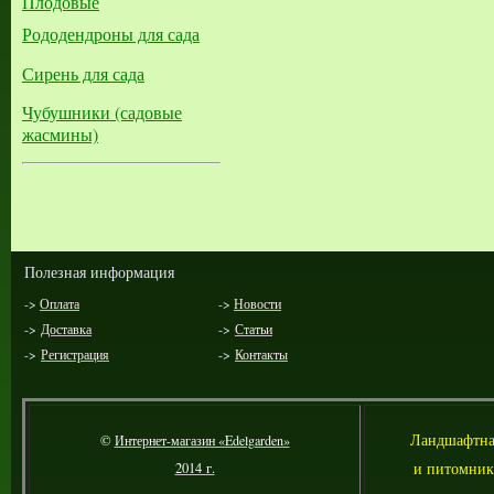
Плодовые
Рододендроны для сада
Сирень для сада
Чубушники (садовые
жасмины)
Полезная информация
->
Оплата
->
Новости
->
Доставка
->
Статьи
->
Регистрация
->
Контакты
Л
андшафтна
©
Интернет-магазин «Edelgarden»
и питомник
2014 г.