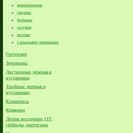
миниатюрные
средние
большие​
голубые
желтые
с красными черешками
Гортензии
Земляника
Лиственные деревья и
кустарники
Хвойные деревья и
кустарники
Клематисы
Княжики
Лилии восточные, ОТ-
гибриды, мартагоны