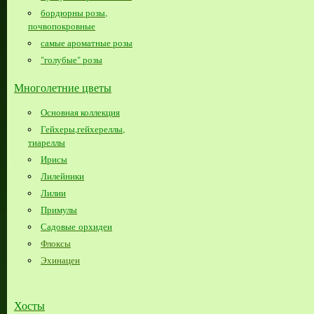
бордюрны розы,
почвопокровные
самые ароматные розы
"голубые" розы
Многолетние цветы
Основная коллекция
Гейхеры,гейхереллы,
тиареллы
Ирисы
Лилейники
Лилии
Примулы
Садовые орхидеи
Флоксы
Эхинацеи
Хосты