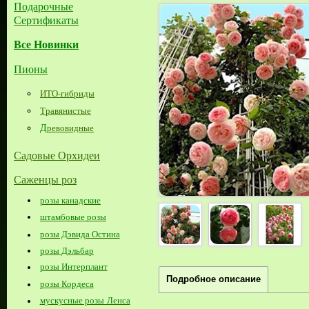
Подарочные
Сертификаты
Все Новинки
Пионы
ИТО-гибриды
Травянистые
Д
ревовидные
Садовые Орхидеи
Саженцы роз
розы канадские
штамбовые розы
розы Дэвида Остина
розы Дэльбар
розы Интерплант
Подробное описание
розы Кордеса
мускусные розы Ленса