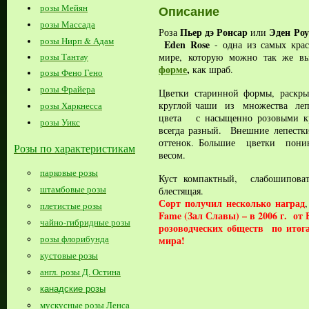
розы Мейян
Описание
розы Массада
Пьер дэ Ронсар
Эден Роу
Роза
или
розы Нирп & Адам
Eden Rose
- одна из самых кра
мире, которую можно так же в
розы Тантау
форме
,
как шраб.
розы Фено Гено
розы Фрайера
Цветки старинной формы, раскры
круглой чаши из множества лепе
розы Харкнесса
цвета с насыщенно розовыми кр
розы Уикс
всегда разный. Внешние лепестк
оттенок. Большие цветки поник
Розы по характеристикам
весом.
парковые розы
Куст компактный, слабошипова
штамбовые розы
блестящая.
Сорт получил несколько наград
плетистые розы
Fame (Зал Славы) – в 2006 г. от
чайно-гибридные розы
розоводческих обществ по итога
розы флорибунда
мира!
кустовые розы
англ. розы Д. Остина
канадские розы
мускусные розы Ленса