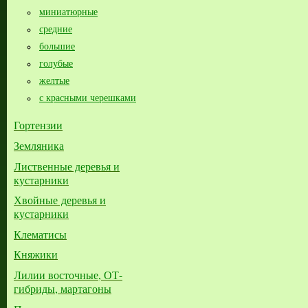
миниатюрные
средние
большие​
голубые
желтые
с красными черешками
Гортензии
Земляника
Лиственные деревья и
кустарники
Хвойные деревья и
кустарники
Клематисы
Княжики
Лилии восточные, ОТ-
гибриды, мартагоны