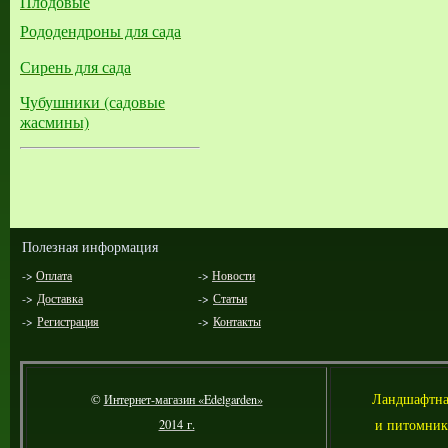
Плодовые
Рододендроны для сада
Сирень для сада
Чубушники (садовые
жасмины)
Полезная информация
->
Оплата
->
Новости
->
Доставка
->
Статьи
->
Регистрация
->
Контакты
Л
андшафтна
©
Интернет-магазин «Edelgarden»
и питомник
2014 г.