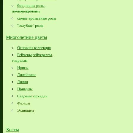
бордюрны розы,
почвопокровные
самые ароматные розы
"голубые" розы
Многолетние цветы
Основная коллекция
Гейхеры,гейхереллы,
тиареллы
Ирисы
Лилейники
Лилии
Примулы
Садовые орхидеи
Флоксы
Эхинацеи
Хосты