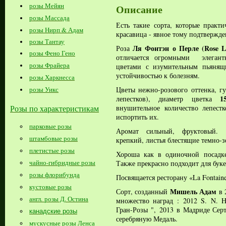
розы Мейян
Описание
розы Массада
Есть такие сорта, которые практи
розы Нирп & Адам
красавица - явное тому подтвержде
розы Тантау
Ля Фонтэн о Перле (Rose La
Роза
розы Фено Гено
отличается огромными элегант
розы Фрайера
цветами с изумительным пьянящ
устойчивостью к болезням.
розы Харкнесса
Цветы нежно-розового оттенка, гу
розы Уикс
1
лепестков), диаметр цветка
внушительное количество лепест
Розы по характеристикам
испортить их.
парковые розы
Аромат сильный, фруктовый. 
штамбовые розы
крепкий, листья блестящие темно-з
плетистые розы
Хороша как в одиночной посадке
чайно-гибридные розы
Также прекрасно подходит для буке
розы флорибунда
Посвящается ресторану «La Fontaine
кустовые розы
Мишель Адам
Сорт, созданный
в 
англ. розы Д. Остина
множество наград :
2012 S. N. 
Гран-Розы ",
2013 в Мадриде Сер
канадские розы
серебряную Медаль.
мускусные розы Ленса