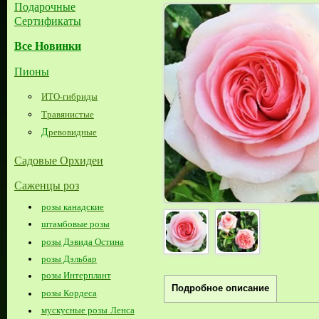
Подарочные
Сертификаты
Все Новинки
Пионы
ИТО-гибриды
Травянистые
Д
ревовидные
Садовые Орхидеи
Саженцы роз
розы канадские
штамбовые розы
розы Дэвида Остина
розы Дэльбар
розы Интерплант
Подробное описание
розы Кордеса
мускусные розы Ленса