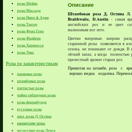
розы Мейян
Описание
розы Массада
Штамбовая роза Д. Остина Л. 
розы Нирп & Адам
Braithwaite, D.Austin
- самая я
английских роз
и ее цвет сох
розы Тантау
малиновым все лето
.
розы Фено Гено
Цветки махровые, широко рас
розы Фрайера
старинной розы появляются в изо
розы Харкнесса
сезона, не поникают от дождя. В 
розы Уикс
лёгкий запах, а когда полностью
прелестный аромат старых роз.
Розы по характеристикам
Привитая на штамбе, роза с яр
хорошо видна издалека. Переноси
парковые розы
штамбовые розы
плетистые розы
чайно-гибридные розы
розы флорибунда
кустовые розы
англ. розы Д. Остина
канадские розы
мускусные розы Ленса