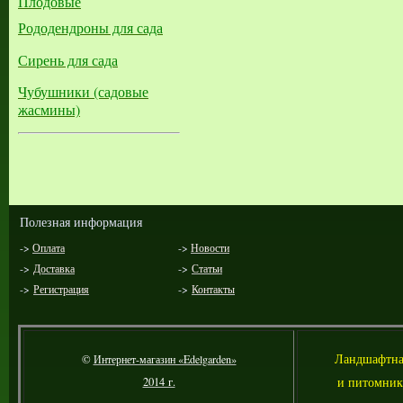
Плодовые
Рододендроны для сада
Сирень для сада
Чубушники (садовые
жасмины)
Полезная информация
->
Оплата
->
Новости
->
Доставка
->
Статьи
->
Регистрация
->
Контакты
Л
андшафтна
©
Интернет-магазин «Edelgarden»
и питомник
2014 г.