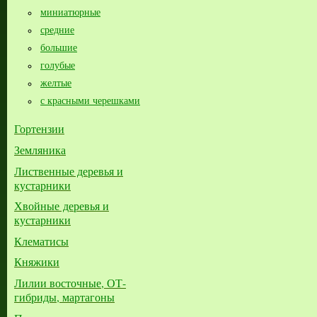
миниатюрные
средние
большие​
голубые
желтые
с красными черешками
Гортензии
Земляника
Лиственные деревья и
кустарники
Хвойные деревья и
кустарники
Клематисы
Княжики
Лилии восточные, ОТ-
гибриды, мартагоны