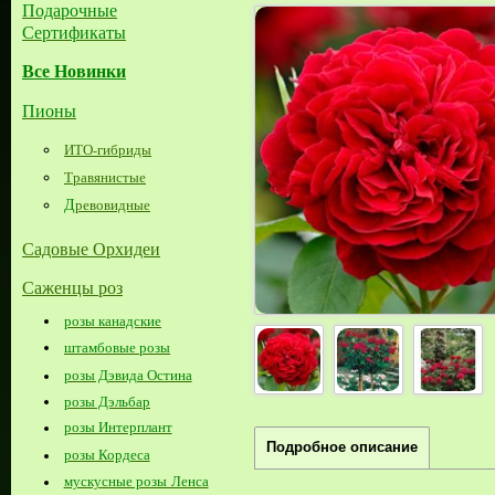
Подарочные
Сертификаты
Все Новинки
Пионы
ИТО-гибриды
Травянистые
Д
ревовидные
Садовые Орхидеи
Саженцы роз
розы канадские
штамбовые розы
розы Дэвида Остина
розы Дэльбар
розы Интерплант
Подробное описание
розы Кордеса
мускусные розы Ленса