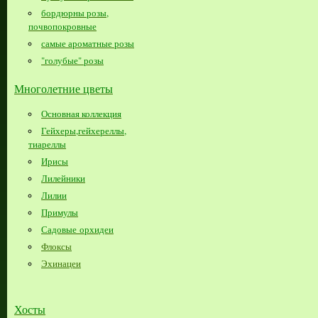
бордюрны розы,
почвопокровные
самые ароматные розы
"голубые" розы
Многолетние цветы
Основная коллекция
Гейхеры,гейхереллы,
тиареллы
Ирисы
Лилейники
Лилии
Примулы
Садовые орхидеи
Флоксы
Эхинацеи
Хосты