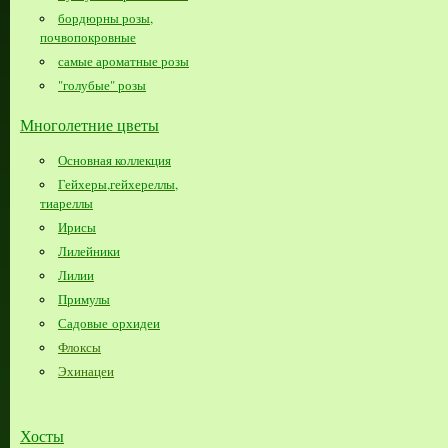
бордюрны розы,
почвопокровные
самые ароматные розы
"голубые" розы
Многолетние цветы
Основная коллекция
Гейхеры,гейхереллы,
тиареллы
Ирисы
Лилейники
Лилии
Примулы
Садовые орхидеи
Флоксы
Эхинацеи
Хосты