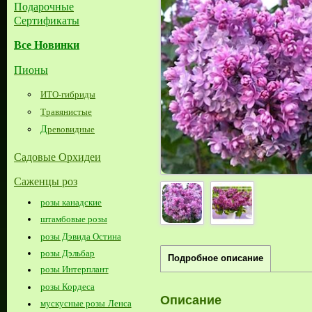
Подарочные
Сертификаты
Все Новинки
Пионы
ИТО-гибриды
Травянистые
Д
ревовидные
Садовые Орхидеи
Саженцы роз
розы канадские
штамбовые розы
розы Дэвида Остина
розы Дэльбар
Подробное описание
розы Интерплант
розы Кордеса
Описание
мускусные розы Ленса