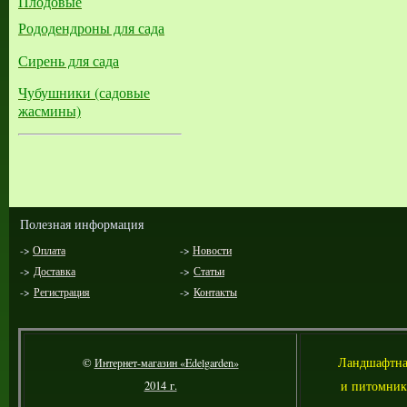
Плодовые
Рододендроны для сада
Сирень для сада
Чубушники (садовые
жасмины)
Полезная информация
->
Оплата
->
Новости
->
Доставка
->
Статьи
->
Регистрация
->
Контакты
Л
андшафтна
©
Интернет-магазин «Edelgarden»
и питомник
2014 г.