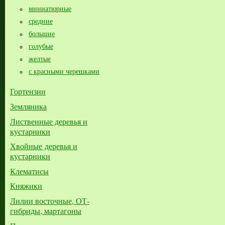
миниатюрные
средние
большие​
голубые
желтые
с красными черешками
Гортензии
Земляника
Лиственные деревья и
кустарники
Хвойные деревья и
кустарники
Клематисы
Княжики
Лилии восточные, ОТ-
гибриды, мартагоны