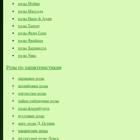
розы Мейян
розы Массада
розы Нирп & Адам
розы Тантау
розы Фено Гено
розы Фрайера
розы Харкнесса
розы Уикс
Розы по характеристикам
парковые розы
штамбовые розы
плетистые розы
чайно-гибридные розы
розы флорибунда
кустовые розы
англ. розы Д. Остина
канадские розы
мускусные розы Ленса