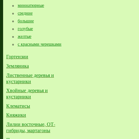
миниатюрные
средние
большие​
голубые
желтые
с красными черешками
Гортензии
Земляника
Лиственные деревья и
кустарники
Хвойные деревья и
кустарники
Клематисы
Княжики
Лилии восточные, ОТ-
гибриды, мартагоны