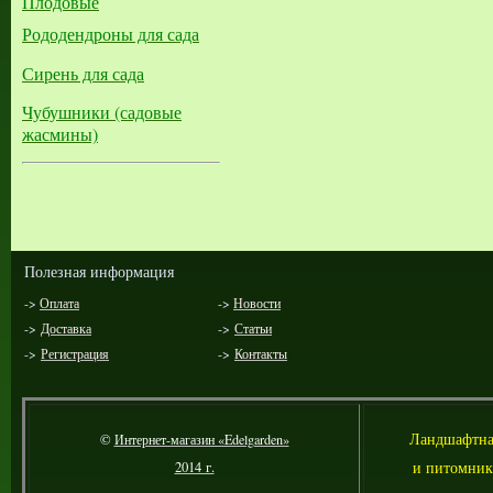
Плодовые
Рододендроны для сада
Сирень для сада
Чубушники (садовые
жасмины)
Полезная информация
->
Оплата
->
Новости
->
Доставка
->
Статьи
->
Регистрация
->
Контакты
Л
андшафтна
©
Интернет-магазин «Edelgarden»
и питомник
2014 г.