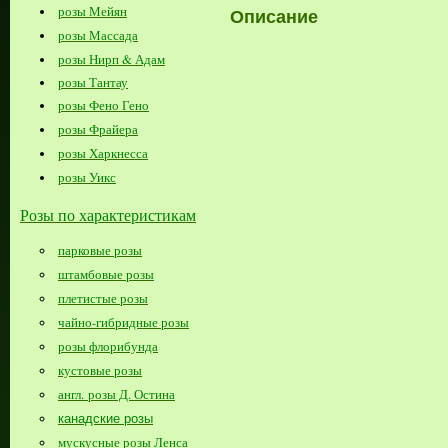
розы Мейян
Описание
розы Массада
розы Нирп & Адам
розы Тантау
розы Фено Гено
розы Фрайера
розы Харкнесса
розы Уикс
Розы по характеристикам
парковые розы
штамбовые розы
плетистые розы
чайно-гибридные розы
розы флорибунда
кустовые розы
англ. розы Д. Остина
канадские розы
мускусные розы Ленса