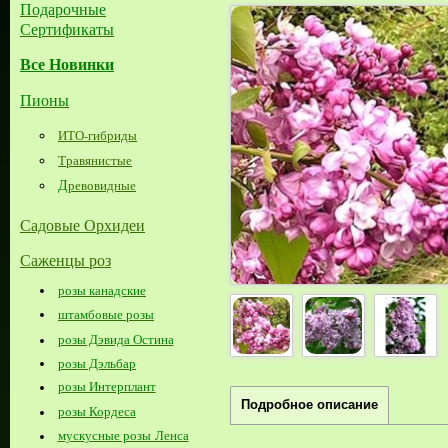
Подарочные
Сертификаты
Все Новинки
Пионы
ИТО-гибриды
Травянистые
Д
ревовидные
Садовые Орхидеи
Саженцы роз
розы канадские
штамбовые розы
розы Дэвида Остина
розы Дэльбар
розы Интерплант
Подробное описание
розы Кордеса
мускусные розы Ленса