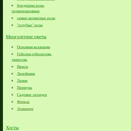
бордюрны розы,
почвопокровные
самые ароматные розы
"голубые" розы
Многолетние цветы
Основная коллекция
Гейхеры,гейхереллы,
тиареллы
Ирисы
Лилейники
Лилии
Примулы
Садовые орхидеи
Флоксы
Эхинацеи
Хосты