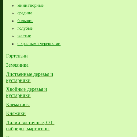
миниатюрные
средние
большие​
голубые
желтые
с красными черешками
Гортензии
Земляника
Лиственные деревья и
кустарники
Хвойные деревья и
кустарники
Клематисы
Княжики
Лилии восточные, ОТ-
гибриды, мартагоны