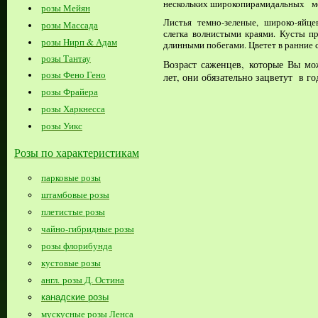
нескольких широкопирамидальных ме
розы Мейян
Листья темно-зеленые, широко-яйц
розы Массада
слегка волнистыми краями. Кусты п
розы Нирп & Адам
длинными побегами. Цветет в ранние с
розы Тантау
Возраст саженцев, которые Вы мож
розы Фено Гено
лет, они обязательно зацветут в го
розы Фрайера
розы Харкнесса
розы Уикс
Розы по характеристикам
парковые розы
штамбовые розы
плетистые розы
чайно-гибридные розы
розы флорибунда
кустовые розы
англ. розы Д. Остина
канадские розы
мускусные розы Ленса