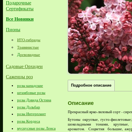
Подарочные
Сертификаты
Все Новинки
Пионы
ИТО-гибриды
Травянистые
Д
ревовидные
Садовые Орхидеи
Саженцы роз
розы канадские
Подробное описание
штамбовые розы
розы Дэвида Остина
Описание
розы Дэльбар
Прекрасный ярко-лиловый сорт - сир
розы Интерплант
Бутоны округлые, густо-фиолетовы
розы Кордеса
шоколадными тонами, крупные,
мускусные розы Ленса
ароматом. Соцветия большие, аж