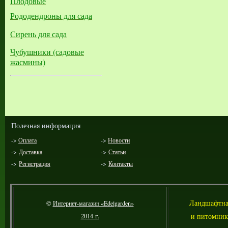
Плодовые
Рододендроны для сада
Сирень для сада
Чубушники (садовые
жасмины)
Полезная информация
->
Оплата
->
Новости
->
Доставка
->
Статьи
->
Регистрация
->
Контакты
Л
андшафтна
©
Интернет-магазин «Edelgarden»
и питомник
2014 г.