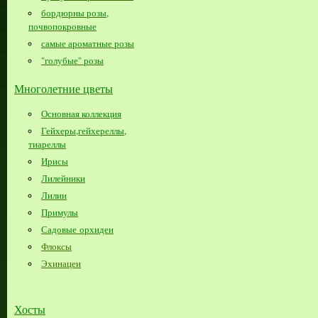
бордюрны розы,
почвопокровные
самые ароматные розы
"голубые" розы
Многолетние цветы
Основная коллекция
Гейхеры,гейхереллы,
тиареллы
Ирисы
Лилейники
Лилии
Примулы
Садовые орхидеи
Флоксы
Эхинацеи
Хосты