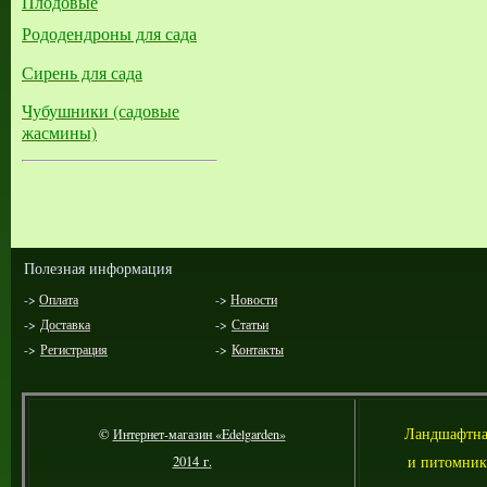
Плодовые
Рододендроны для сада
Сирень для сада
Чубушники (садовые
жасмины)
Полезная информация
->
Оплата
->
Новости
->
Доставка
->
Статьи
->
Регистрация
->
Контакты
Л
андшафтна
©
Интернет-магазин «Edelgarden»
и питомник
2014 г.