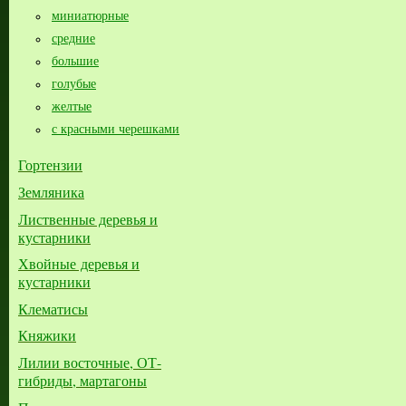
миниатюрные
средние
большие​
голубые
желтые
с красными черешками
Гортензии
Земляника
Лиственные деревья и
кустарники
Хвойные деревья и
кустарники
Клематисы
Княжики
Лилии восточные, ОТ-
гибриды, мартагоны