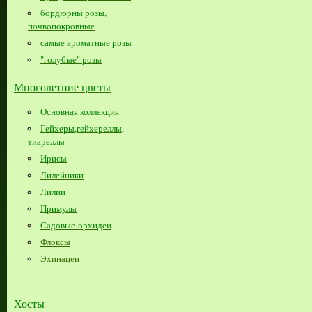
бордюрны розы,
почвопокровные
самые ароматные розы
"голубые" розы
Многолетние цветы
Основная коллекция
Гейхеры,гейхереллы,
тиареллы
Ирисы
Лилейники
Лилии
Примулы
Садовые орхидеи
Флоксы
Эхинацеи
Хосты