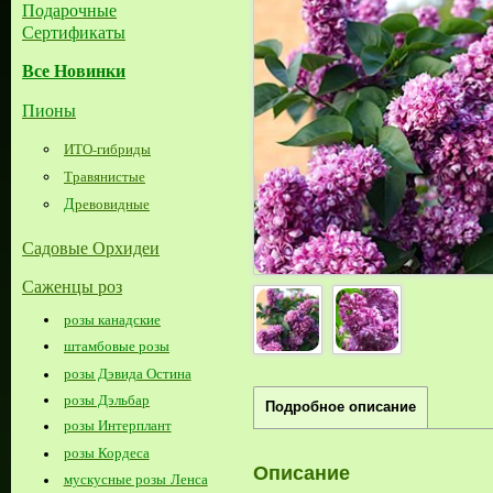
Подарочные
Сертификаты
Все Новинки
Пионы
ИТО-гибриды
Травянистые
Д
ревовидные
Садовые Орхидеи
Саженцы роз
розы канадские
штамбовые розы
розы Дэвида Остина
розы Дэльбар
Подробное описание
розы Интерплант
розы Кордеса
Описание
мускусные розы Ленса