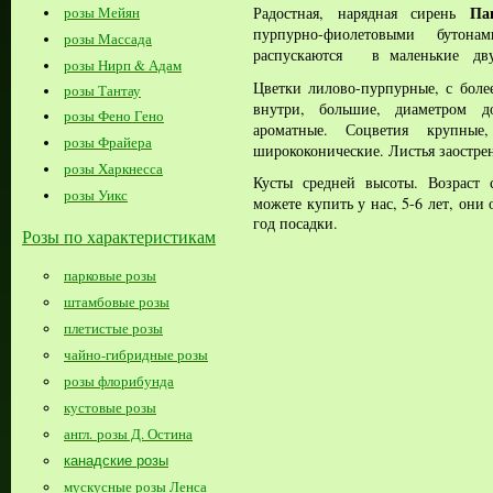
Па
Радостная, нарядная сирень
розы Мейян
пурпурно-фиолетовыми
бутон
розы Массада
распускаются в маленькие дву
розы Нирп & Адам
Цветки лилово-пурпурные, с боле
розы Тантау
внутри, большие, диаметром д
розы Фено Гено
ароматные. Соцветия крупные
розы Фрайера
ширококонические. Листья заостре
розы Харкнесса
Кусты средней высоты.
Возраст 
розы Уикс
можете купить у нас, 5-6 лет, они
год посадки.
Розы по характеристикам
парковые розы
штамбовые розы
плетистые розы
чайно-гибридные розы
розы флорибунда
кустовые розы
англ. розы Д. Остина
канадские розы
мускусные розы Ленса