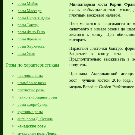
розы Мейян
Керли Фра
Миниатюрная хоста
очень необычные листья - узкие, 
розы Массада
плотным восковым налетом.
розы Нирп & Адам
Цвет меняется в зависимости от м
розы Тантау
салатового в начале сезона до шар
розы Фено Гено
желтого к концу. При обильном
розы Фрайера
выгорать.
розы Харкнесса
Нарастают листочки быстро, фор
Зацветает к концу лета лав
розы Уикс
Предпочтительно высаживать в з
полутень.
Розы по характеристикам
Признана Американской ассоциа
парковые розы
хост лучшей хостой 2016 года.,
штамбовые розы
медаль Benedict Garden Performance.
плетистые розы
чайно-гибридные розы
розы флорибунда
кустовые розы
англ. розы Д. Остина
канадские розы
мускусные розы Ленса