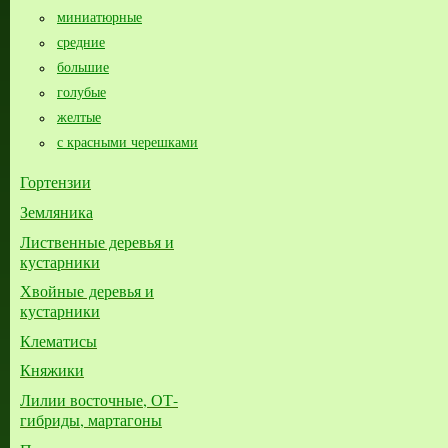
миниатюрные
средние
большие​
голубые
желтые
с красными черешками
Гортензии
Земляника
Лиственные деревья и
кустарники
Хвойные деревья и
кустарники
Клематисы
Княжики
Лилии восточные, ОТ-
гибриды, мартагоны