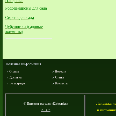
Плодовые
Рододендроны для сада
Сирень для сада
Чубушники (садовые
жасмины)
Полезная информация
->
Оплата
->
Новости
->
Доставка
->
Статьи
->
Регистрация
->
Контакты
Л
андшафтна
©
Интернет-магазин «Edelgarden»
и питомник
2014 г.