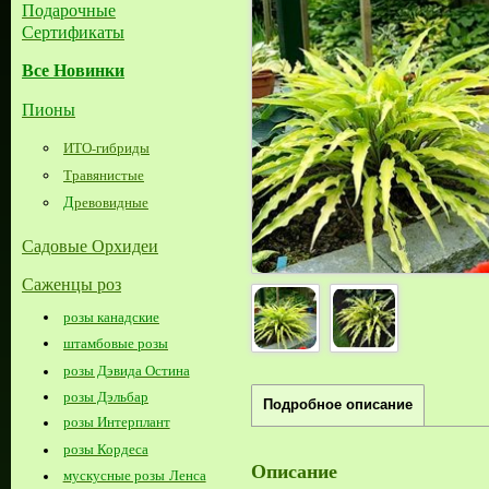
Подарочные
Сертификаты
Все Новинки
Пионы
ИТО-гибриды
Травянистые
Д
ревовидные
Садовые Орхидеи
Саженцы роз
розы канадские
штамбовые розы
розы Дэвида Остина
розы Дэльбар
Подробное описание
розы Интерплант
розы Кордеса
Описание
мускусные розы Ленса