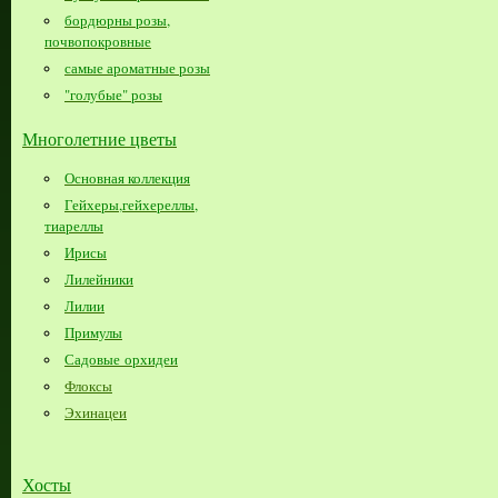
бордюрны розы,
почвопокровные
самые ароматные розы
"голубые" розы
Многолетние цветы
Основная коллекция
Гейхеры,гейхереллы,
тиареллы
Ирисы
Лилейники
Лилии
Примулы
Садовые орхидеи
Флоксы
Эхинацеи
Хосты