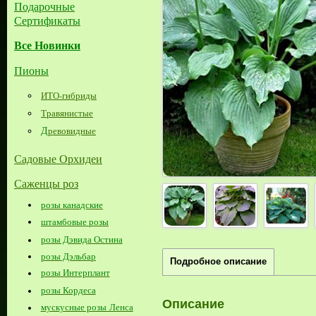
Подарочные
Сертификаты
Все Новинки
Пионы
ИТО-гибриды
Травянистые
Д
ревовидные
Садовые Орхидеи
Саженцы роз
розы канадские
штамбовые розы
розы Дэвида Остина
розы Дэльбар
Подробное описание
розы Интерплант
розы Кордеса
Описание
мускусные розы Ленса