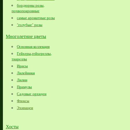
бордюрны розы,
почвопокровные
самые ароматные розы
"голубые" розы
Многолетние цветы
Основная коллекция
Гейхеры,гейхереллы,
тиареллы
Ирисы
Лилейники
Лилии
Примулы
Садовые орхидеи
Флоксы
Эхинацеи
Хосты