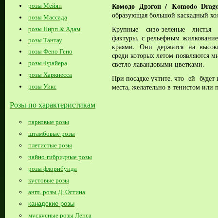
Комодо Дрэгон
/
Komodo Drag
розы Мейян
образующая большой каскадный хо
розы Массада
Крупные сизо-зеленые листья 
розы Нирп & Адам
фактуры, с рельефным жилковани
розы Тантау
краями.
Они
держатся на высок
розы Фено Гено
среди которых летом появляются м
розы Фрайера
светло-лавандовыми цветками.
розы Харкнесса
При посадке учтите, что ей будет
розы Уикс
места, желательно в тенистом или 
Розы по характеристикам
парковые розы
штамбовые розы
плетистые розы
чайно-гибридные розы
розы флорибунда
кустовые розы
англ. розы Д. Остина
канадские розы
мускусные розы Ленса