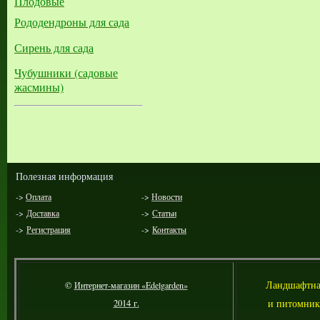
Плодовые
Рододендроны для сада
Сирень для сада
Чубушники (садовые
жасмины)
Полезная информация
->
Оплата
->
Новости
->
Доставка
->
Статьи
->
Регистрация
->
Контакты
Л
андшафтна
©
Интернет-магазин «Edelgarden»
и питомник
2014 г.