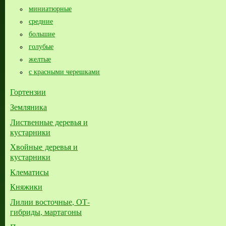
миниатюрные
средние
большие​
голубые
желтые
с красными черешками
Гортензии
Земляника
Лиственные деревья и
кустарники
Хвойные деревья и
кустарники
Клематисы
Княжики
Лилии восточные, ОТ-
гибриды, мартагоны