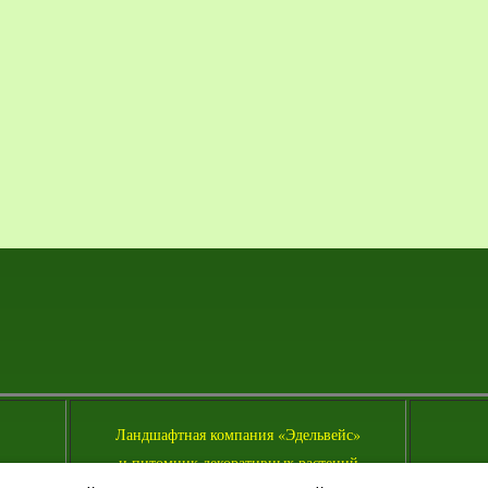
Л
андшафтная компания «Эдельвейс»
и питомник декоративных растений