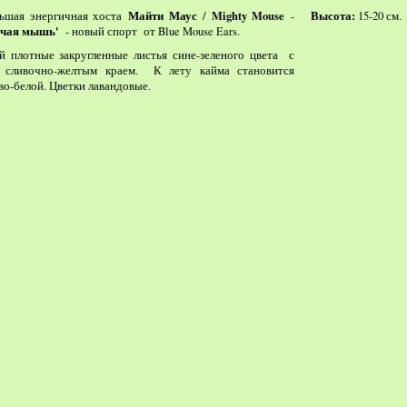
Майти Маус
Mighty Mouse
Высота:
ьшая энергичная хоста
/
-
15-20 см.
учая мышь'
- н
овый спорт от Blue Mouse Ears.
й плотные закругленные листья сине-зеленого цвета с
м сливочно-желтым краем.
К лету кайма становится
во-белой. Цветки лавандовые.