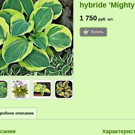
hybride 'Might
1 750
руб.
шт.
Купить
робное описание
сание
Характерис