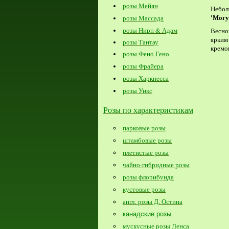
розы Мейян
Н
ебол
'Мог
розы Массада
розы Нирп & Адам
Весно
ярки
розы Тантау
кремо
розы Фено Гено
розы Фрайера
розы Харкнесса
розы Уикс
Розы по характеристикам
парковые розы
штамбовые розы
плетистые розы
чайно-гибридные розы
розы флорибунда
кустовые розы
англ. розы Д. Остина
канадские розы
мускусные розы Ленса