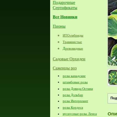
Подарочные
Сертификаты
Все Новинки
Пионы
ИТО-гибриды
Травянистые
Д
ревовидные
Садовые Орхидеи
Саженцы роз
розы канадские
штамбовые розы
розы Дэвида Остина
розы Дэльбар
Под
розы Интерплант
розы Кордеса
Опи
мускусные розы Ленса