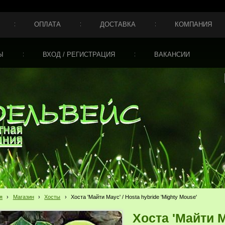
ОПЛАТА
ДОСТАВКА
КОМПАНИЯ
Ы
ВХОД / РЕГИСТРАЦИЯ
ВАКАНСИИ
я
›
Магазин
›
Хосты
›
Хоста 'Майти Маус' / Hosta hybride 'Mighty Mouse'
Хоста 'Майти М