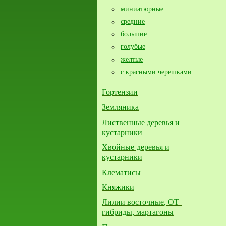
миниатюрные
средние
большие​
голубые
желтые
с красными черешками
Гортензии
Земляника
Лиственные деревья и
кустарники
Хвойные деревья и
кустарники
Клематисы
Княжики
Лилии восточные, ОТ-
гибриды, мартагоны