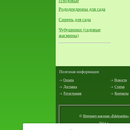
Плодовые
Рододендроны для сада
Сирень для сада
Чубушники (садовые
жасмины)
Полезная информация
->
Оплата
->
Новости
->
Доставка
->
Статьи
->
Регистрация
->
Контакты
©
Интернет-магазин «Edelgarden»
2014 г.