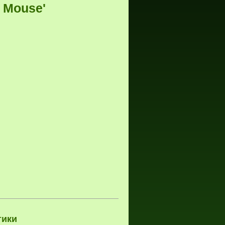
y Mouse'
тики