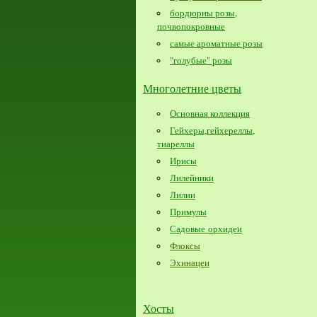
бордюрны розы,
почвопокровные
самые ароматные розы
"голубые" розы
Многолетние цветы
Основная коллекция
Гейхеры,гейхереллы,
тиареллы
Ирисы
Лилейники
Лилии
Примулы
Садовые орхидеи
Флоксы
Эхинацеи
Хосты