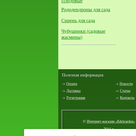
Плодовые
Рододендроны для сада
Сирень для сада
Чубушники (садовые
жасмины)
Полезная информация
->
Оплата
->
Новости
->
Доставка
->
Статьи
->
Регистрация
->
Контакты
©
Интернет-магазин «Edelgarden»
2014 г.