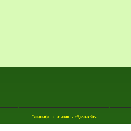
Л
андшафтная компания «Эдельвейс»
и питомник декоративных растений