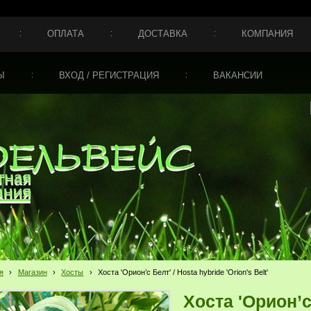
ОПЛАТА
ДОСТАВКА
КОМПАНИЯ
Ы
ВХОД / РЕГИСТРАЦИЯ
ВАКАНСИИ
я
›
Магазин
›
Хосты
›
Хоста 'Орион’с Белт' / Hosta hybride 'Orion's Belt'
Хоста 'Орион’с