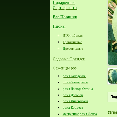
Подарочные
Сертификаты
Все Новинки
Пионы
ИТО-гибриды
Травянистые
Д
ревовидные
Садовые Орхидеи
Саженцы роз
розы канадские
штамбовые розы
розы Дэвида Остина
розы Дэльбар
Под
розы Интерплант
розы Кордеса
Опи
мускусные розы Ленса