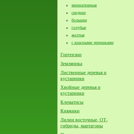
миниатюрные
средние
большие​
голубые
желтые
с красными черешками
Гортензии
Земляника
Лиственные деревья и
кустарники
Хвойные деревья и
кустарники
Клематисы
Княжики
Лилии восточные, ОТ-
гибриды, мартагоны