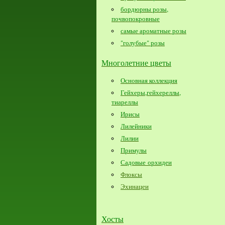
бордюрны розы,
почвопокровные
самые ароматные розы
"голубые" розы
Многолетние цветы
Основная коллекция
Гейхеры,гейхереллы,
тиареллы
Ирисы
Лилейники
Лилии
Примулы
Садовые орхидеи
Флоксы
Эхинацеи
Хосты