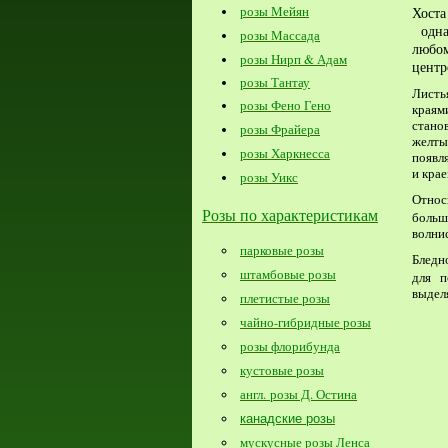
розы Мейян
Хос
о
дн
розы Массада
любо
розы Нирп & Адам
центр
розы Тантау
Листь
розы Фено Гено
краям
стано
розы Фрайера
желты
розы Харкнесса
появл
и крае
розы Уикс
Отно
Розы по характеристикам
больш
волни
парковые розы
Бледн
штамбовые розы
для 
выдел
плетистые розы
чайно-гибридные розы
розы флорибунда
кустовые розы
англ. розы Д. Остина
канадские розы
мускусные розы Ленса