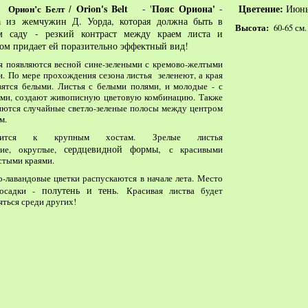
Orion's Belt
Пояс Ориона'
Цветение:
та
- '
-
Июнь
Орион’с Белт
/
а из жемчужин Д. Уорда,
которая должна быть в
Высота:
60-65 см.
м саду
-
резкий контраст между краем листа и 
ом придает ей поразительно эффектный вид! 
я появляются весной сине-зелеными с кремово-желтыми
и.
По мере прохождения сезона листья зеленеют, а края
вятся белыми. Л
истья с белыми полями, и молодые - с
ми, создают живописную цветовую комбинацию.
Также
яются случайные светло-зеленые полосы между центром
м.
сится к крупным хостам. Зрелые листья
сердцевидной формы,
ие, округлые,
с красивыми
стыми краями.
о-лавандовые цветки распускаются в начале лета.
Место
полутень и тень.
посадки -
Красивая листва будет
яться среди других!