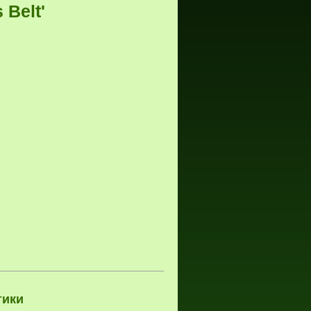
 Belt'
тики