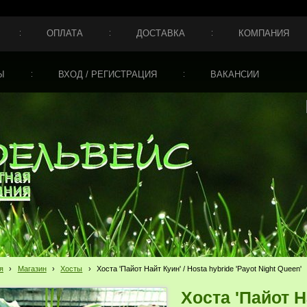
ОПЛАТА
ДОСТАВКА
КОМПАНИЯ
Ы
ВХОД / РЕГИСТРАЦИЯ
ВАКАНСИИ
я
›
Магазин
›
Хосты
›
Хоста 'Пайот Найт Куин' / Hosta hybride 'Payot Night Queen'
Хоста 'Пайот Н