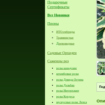
Подарочные
Сертификаты
Все Новинки
Пионы
ИТО-гибриды
Травянистые
Д
ревовидные
Садовые Орхидеи
Саженцы роз
розы канадские
штамбовые розы
розы Дэвида Остина
розы Дэльбар
Под
розы Интерплант
розы Кордеса
Опи
мускусные розы Ленса