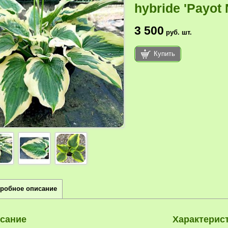
hybride 'Payot 
3 500
руб.
шт.
Купить
робное описание
сание
Характерис