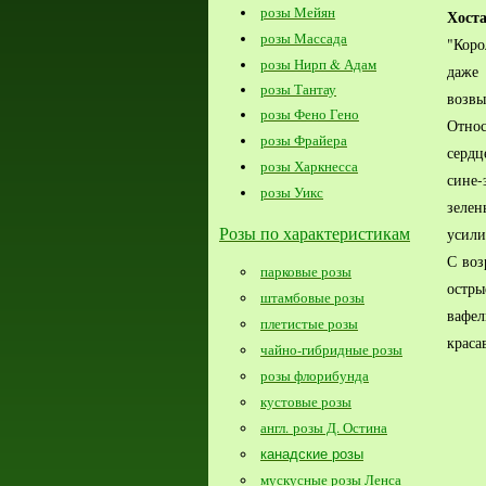
розы Мейян
Хост
розы Массада
"Коро
розы Нирп & Адам
даже
розы Тантау
возвы
розы Фено Гено
Отно
розы Фрайера
серд
розы Харкнесса
сине
розы Уикс
зеле
Розы по характеристикам
усили
С воз
парковые розы
остр
штамбовые розы
вафел
плетистые розы
краса
чайно-гибридные розы
розы флорибунда
кустовые розы
англ. розы Д. Остина
канадские розы
мускусные розы Ленса