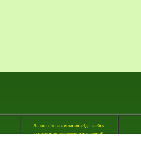
Л
андшафтная компания «Эдельвейс»
и питомник декоративных растений