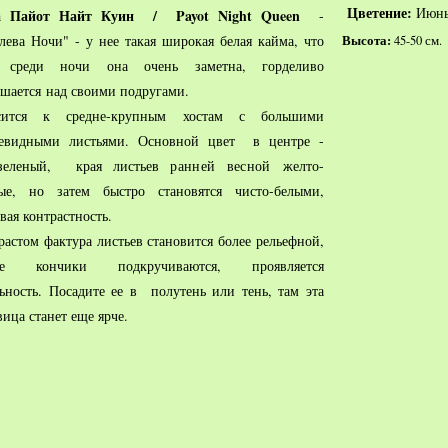
Цветение:
Июнь
а Пайот Найт Куин / Payot Night Queen
-
лева Ночи" - у нее такая широкая белая кайма, что
Высота:
45-50 см.
 среди ночи она очень заметна, горделиво
шается над своими подругами.
сится к средне-крупным хостам с большими
цевидными листьями. Основной цвет в центре -
-зеленый, края листьев
ранней весной
желто-
ные, но затем быстро становятся чисто-белыми,
вая контрастность.
растом фактура листьев становится более рельефной,
ые кончики подкручиваются, проявляется
ьность. Посадите ее в полутень или тень, там эта
вица станет еще ярче.