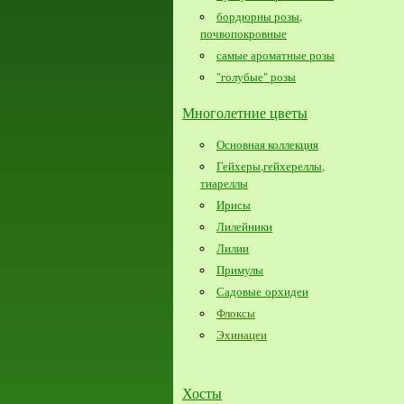
бордюрны розы,
почвопокровные
самые ароматные розы
"голубые" розы
Многолетние цветы
Основная коллекция
Гейхеры,гейхереллы,
тиареллы
Ирисы
Лилейники
Лилии
Примулы
Садовые орхидеи
Флоксы
Эхинацеи
Хосты