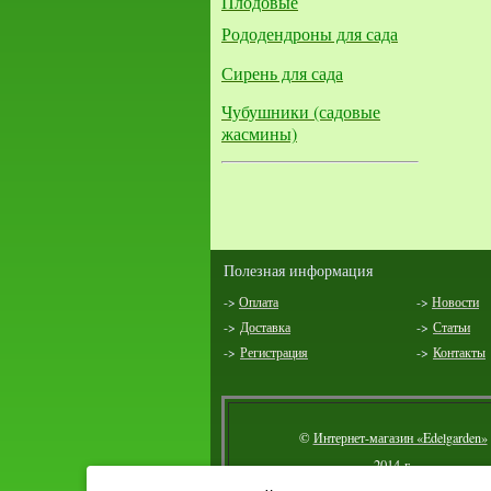
Плодовые
Рододендроны для сада
Сирень для сада
Чубушники (садовые
жасмины)
Полезная информация
->
Оплата
->
Новости
->
Доставка
->
Статьи
->
Регистрация
->
Контакты
©
Интернет-магазин «Edelgarden»
2014 г.