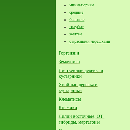
миниатюрные
средние
большие​
голубые
желтые
с красными черешками
Гортензии
Земляника
Лиственные деревья и
кустарники
Хвойные деревья и
кустарники
Клематисы
Княжики
Лилии восточные, ОТ-
гибриды, мартагоны