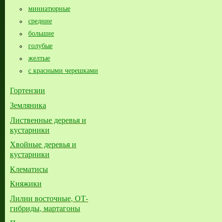
миниатюрные
средние
большие​
голубые
желтые
с красными черешками
Гортензии
Земляника
Лиственные деревья и
кустарники
Хвойные деревья и
кустарники
Клематисы
Княжики
Лилии восточные, ОТ-
гибриды, мартагоны