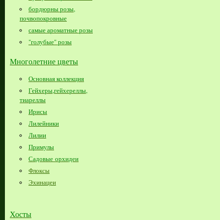
бордюрны розы,
почвопокровные
самые ароматные розы
"голубые" розы
Многолетние цветы
Основная коллекция
Гейхеры,гейхереллы,
тиареллы
Ирисы
Лилейники
Лилии
Примулы
Садовые орхидеи
Флоксы
Эхинацеи
Хосты