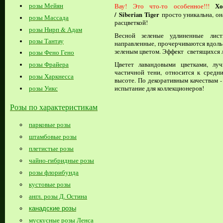
розы Мейян
Хо
Вау! Это что-то особенное!!!
/ Siberian Tiger
просто уникальна, он
розы Массада
расцветкой!
розы Нирп & Адам
Весной зеленые удлиненные лист
розы Тантау
направленные, прочерчиваются вдол
зеленым цветом. Эффект светящихся
розы Фено Гено
розы Фрайера
Цветет лавандовыми цветками, лу
частичной тени, относится к средн
розы Харкнесса
высоте. По декоративным качествам -
розы Уикс
испытание для коллекционеров!
Розы по характеристикам
парковые розы
штамбовые розы
плетистые розы
чайно-гибридные розы
розы флорибунда
кустовые розы
англ. розы Д. Остина
канадские розы
мускусные розы Ленса