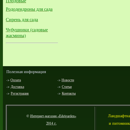
Плодовые
Рододендроны для сада
Сирень для сада
Чубушники (садовые
жасмины)
Полезная информация
->
Оплата
->
Новости
->
Доставка
->
Статьи
->
Регистрация
->
Контакты
Л
андшафтна
©
Интернет-магазин «Edelgarden»
и питомник
2014 г.