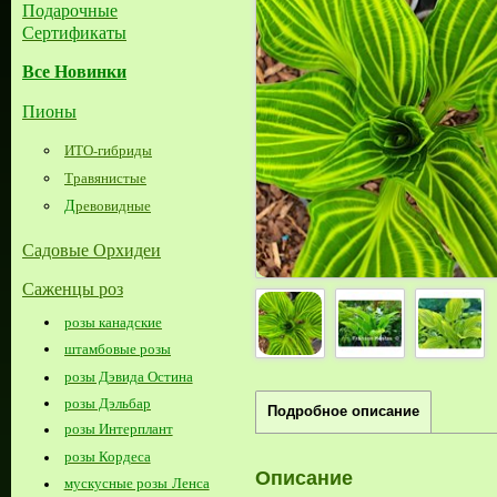
Подарочные
Сертификаты
Все Новинки
Пионы
ИТО-гибриды
Травянистые
Д
ревовидные
Садовые Орхидеи
Саженцы роз
розы канадские
штамбовые розы
розы Дэвида Остина
розы Дэльбар
Подробное описание
розы Интерплант
розы Кордеса
Описание
мускусные розы Ленса