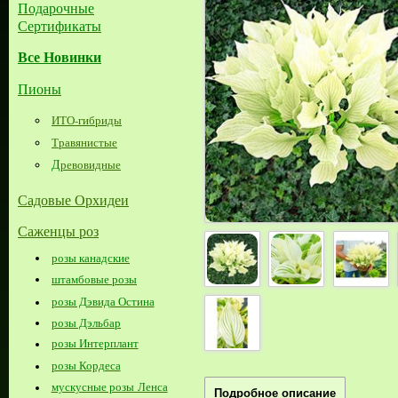
Подарочные
Сертификаты
Все Новинки
Пионы
ИТО-гибриды
Травянистые
Д
ревовидные
Садовые Орхидеи
Саженцы роз
розы канадские
штамбовые розы
розы Дэвида Остина
розы Дэльбар
розы Интерплант
розы Кордеса
мускусные розы Ленса
Подробное описание