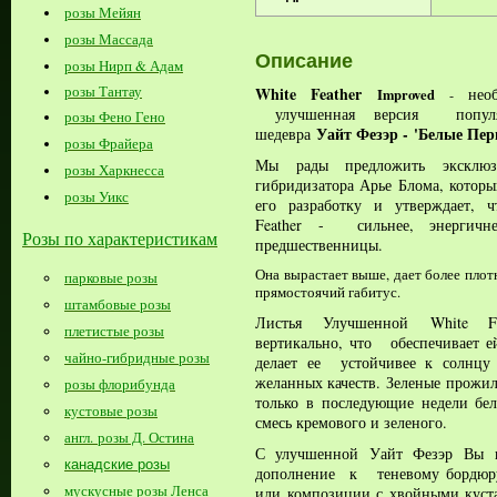
розы Мейян
розы Массада
Описание
розы Нирп & Адам
розы Тантау
White Feather
нео
Improved
-
улучшенная версия популяр
розы Фено Гено
Уайт Фезэр - 'Белые Пер
шедевра
розы Фрайера
Мы рады предложить эксклю
розы Харкнесса
гибридизатора Арье Блома, которы
розы Уикс
его разработку и утверждает, 
Feather - сильнее, энергичн
Розы по характеристикам
предшественницы.
Она вырастает выше, дает более плот
парковые розы
прямостоячий габитус.
штамбовые розы
Листья
Улучшенной
White Fe
плетистые розы
вертикально, что обеспечивает 
чайно-гибридные розы
делает ее устойчивее к солнцу
желанных качеств
.
Зеленые прожил
розы флорибунда
только в последующие недели бе
кустовые розы
смесь кремового и зеленого.
англ. розы Д. Остина
С улучшенной Уайт Фезэр
Вы 
канадские розы
дополнение к теневому бордюру
мускусные розы Ленса
или композиции с хвойными куст