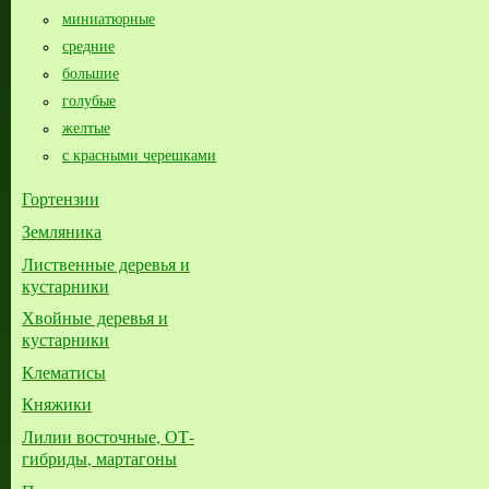
миниатюрные
средние
большие​
голубые
желтые
с красными черешками
Гортензии
Земляника
Лиственные деревья и
кустарники
Хвойные деревья и
кустарники
Клематисы
Княжики
Лилии восточные, ОТ-
гибриды, мартагоны