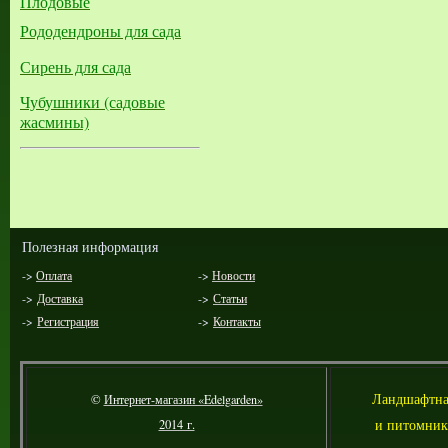
Плодовые
Рододендроны для сада
Сирень для сада
Чубушники (садовые
жасмины)
Полезная информация
->
Оплата
->
Новости
->
Доставка
->
Статьи
->
Регистрация
->
Контакты
Л
андшафтна
©
Интернет-магазин «Edelgarden»
и питомник
2014 г.