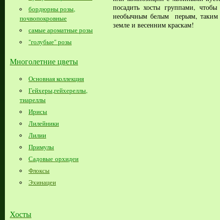
посадить хосты группами, чтобы
бордюрны розы,
необычным белым перьям, таким 
почвопокровные
земле и весенним краскам!
самые ароматные розы
"голубые" розы
Многолетние цветы
Основная коллекция
Гейхеры,гейхереллы,
тиареллы
Ирисы
Лилейники
Лилии
Примулы
Садовые орхидеи
Флоксы
Эхинацеи
Хосты