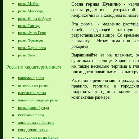
Сосна горная Пумилио
розы Мейян
- карл
сосны, родом из центральной
розы Массада
неприхотливая в холодном климате
розы Нирп & Адам
Эта форма - медленно растущая
розы Тантау
хвоей, создающей плотную п
розы Фено Гено
разрастающаяся вширь. Со времене
розы Фрайера
в высоту. Незаменима при соз
рокариев.
розы Харкнесса
Выращивайте ее на влажных, х
розы Уикс
суглинках на солнце. Хорошо раст
но также несколько терпима к гл
Розы по характеристикам
плохо дренированных влажных гру
парковые розы
Растения предпочитают прохладн
штамбовые розы
правило, терпимы к городск
подрезать ежегодно в начале ве
плетистые розы
компактные размеры.
чайно-гибридные розы
розы флорибунда
кустовые розы
англ. розы Д. Остина
канадские розы
мускусные розы Ленса