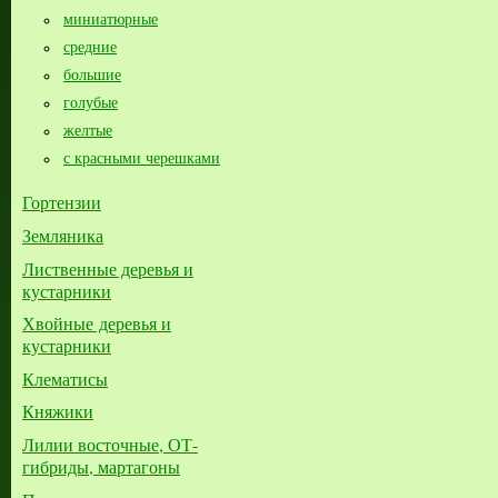
миниатюрные
средние
большие​
голубые
желтые
с красными черешками
Гортензии
Земляника
Лиственные деревья и
кустарники
Хвойные деревья и
кустарники
Клематисы
Княжики
Лилии восточные, ОТ-
гибриды, мартагоны