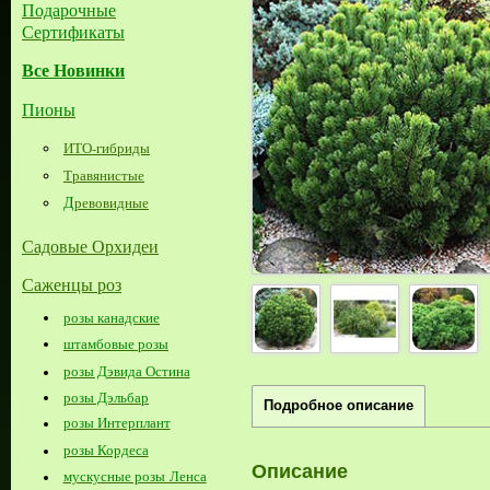
Подарочные
Сертификаты
Все Новинки
Пионы
ИТО-гибриды
Травянистые
Д
ревовидные
Садовые Орхидеи
Саженцы роз
розы канадские
штамбовые розы
розы Дэвида Остина
розы Дэльбар
Подробное описание
розы Интерплант
розы Кордеса
Описание
мускусные розы Ленса