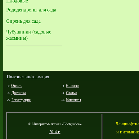
Плодовые
Рододендроны для сада
Сирень для сада
Чубушники (садовые
жасмины)
Полезная информация
->
Оплата
->
Новости
->
Доставка
->
Статьи
->
Регистрация
->
Контакты
Л
андшафтна
©
Интернет-магазин «Edelgarden»
и питомник
2014 г.