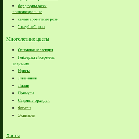
бордюрны розы,
почвопокровные
самые ароматные розы
"голубые" розы
Многолетние цветы
Основная коллекция
Гейхеры,гейхереллы,
тиареллы
Ирисы
Лилейники
Лилии
Примулы
Садовые орхидеи
Флоксы
Эхинацеи
Хосты