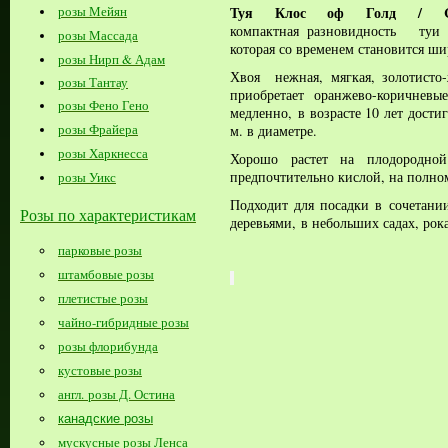
Туя Клос оф Голд /
розы Мейян
компактная
разновидность туи
розы Массада
которая со временем становится ши
розы Нирп & Адам
Хвоя
нежная, мягкая,
золотисто-
розы Тантау
приобретает оранжево-коричне
розы Фено Гено
медленно,
в возрасте 10 лет достиг
розы Фрайера
м. в диаметре.
розы Харкнесса
Хорошо растет на плодородн
предпочтительно кислой, на полно
розы Уикс
Подходит для посадки в сочетан
Розы по характеристикам
деревьями,
в небольших садах, рок
парковые розы
штамбовые розы
Больше
плетистые розы
информации
чайно-гибридные розы
на
розы флорибунда
www.podvorje.ru
кустовые розы
англ. розы Д. Остина
канадские розы
мускусные розы Ленса