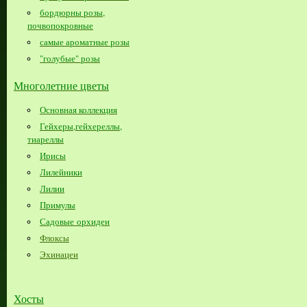
бордюрны розы,
почвопокровные
самые ароматные розы
"голубые" розы
Многолетние цветы
Основная коллекция
Гейхеры,гейхереллы,
тиареллы
Ирисы
Лилейники
Лилии
Примулы
Садовые орхидеи
Флоксы
Эхинацеи
Хосты