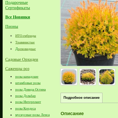
Подарочные
Сертификаты
Все Новинки
Пионы
ИТО-гибриды
Травянистые
Д
ревовидные
Садовые Орхидеи
Саженцы роз
розы канадские
штамбовые розы
розы Дэвида Остина
розы Дэльбар
Подробное описание
розы Интерплант
розы Кордеса
Описание
мускусные розы Ленса