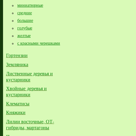
миниатюрные
средние
большие​
голубые
желтые
с красными черешками
Гортензии
Земляника
Лиственные деревья и
кустарники
Хвойные деревья и
кустарники
Клематисы
Княжики
Лилии восточные, ОТ-
гибриды, мартагоны