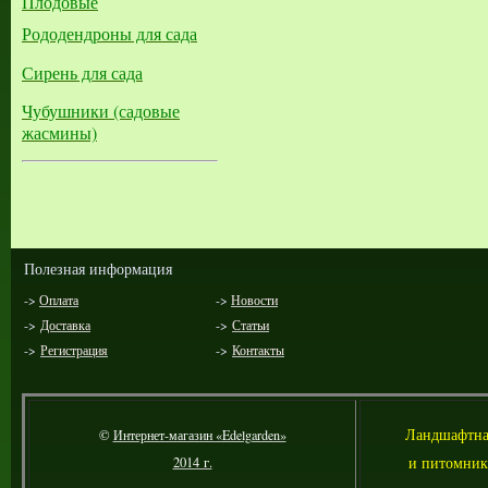
Плодовые
Рододендроны для сада
Сирень для сада
Чубушники (садовые
жасмины)
Полезная информация
->
Оплата
->
Новости
->
Доставка
->
Статьи
->
Регистрация
->
Контакты
Л
андшафтна
©
Интернет-магазин «Edelgarden»
и питомник
2014 г.