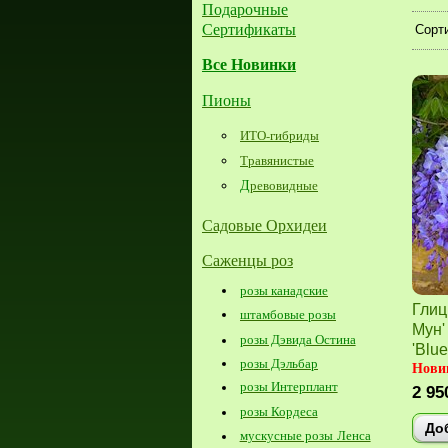
Подарочные
Сертификаты
Сорти
Все Новинки
Пионы
ИТО-гибриды
Травянистые
Д
ревовидные
Садовые Орхидеи
Саженцы роз
розы канадские
Глиц
штамбовые розы
Мун'
розы Дэвида Остина
'Blu
розы Дэльбар
Новин
розы Интерплант
2 95
розы Кордеса
До
мускусные розы Ленса