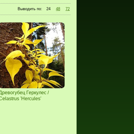
Выводить по:
24
48
72
Древогубец Геркулес /
Celastrus 'Hercules'