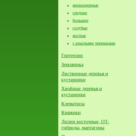
миниатюрные
средние
большие​
голубые
желтые
с красными черешками
Гортензии
Земляника
Лиственные деревья и
кустарники
Хвойные деревья и
кустарники
Клематисы
Княжики
Лилии восточные, ОТ-
гибриды, мартагоны