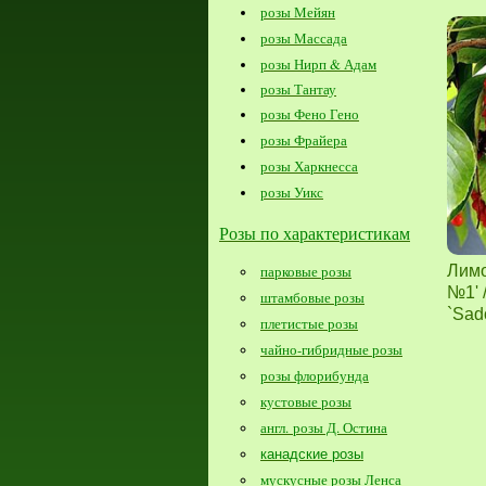
розы Мейян
розы Массада
розы Нирп & Адам
розы Тантау
розы Фено Гено
розы Фрайера
розы Харкнесса
розы Уикс
Розы по характеристикам
Лимо
парковые розы
№1' 
штамбовые розы
`Sad
плетистые розы
чайно-гибридные розы
розы флорибунда
кустовые розы
англ. розы Д. Остина
канадские розы
мускусные розы Ленса