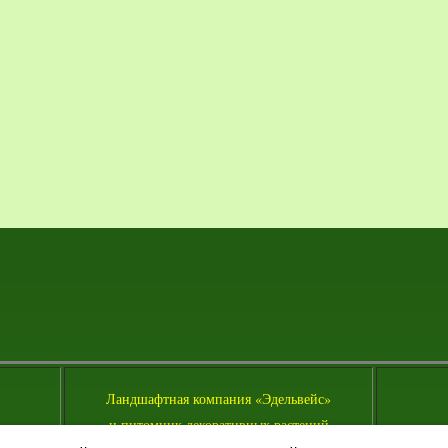
Л
андшафтная компания «Эдельвейс»
и питомник декоративных растений