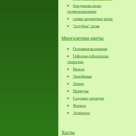
бордюрны розы,
почвопокровные
самые ароматные розы
"голубые" розы
Многолетние цветы
Основная коллекция
Гейхеры,гейхереллы,
тиареллы
Ирисы
Лилейники
Лилии
Примулы
Садовые орхидеи
Флоксы
Эхинацеи
Хосты