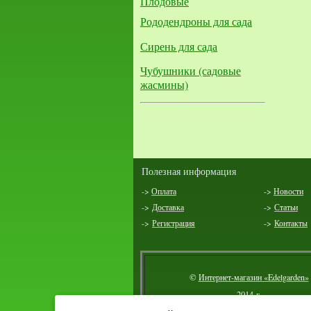
Плодовые
Рододендроны для сада
Сирень для сада
Чубушники (садовые
жасмины)
Полезная информация
->
Оплата
->
Новости
->
Доставка
->
Статьи
->
Регистрация
->
Контакты
©
Интернет-магазин «Edelgarden»
2014 г.