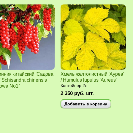
нник китайский 'Садова
Хмель желтолистный 'Ауреа'
/ Schisandra chinensis
/ Humulus lupulus 'Aureus'
owa No1`
Контейнер 2л.
2 350
руб.
шт.
Добавить в корзину