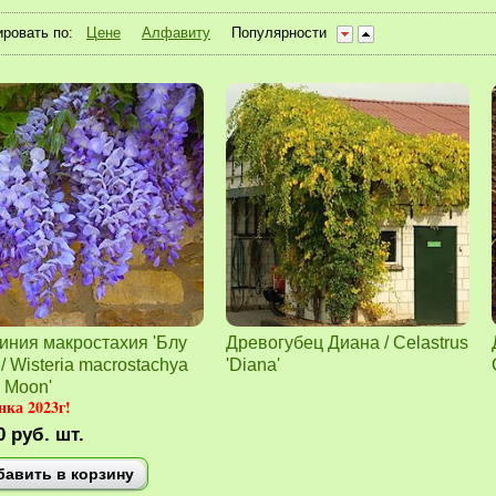
ровать по:
Цене
Алфавиту
Популярности
иния макростахия 'Блу
Древогубец Диана / Celastrus
 / Wisteria macrostachya
'Diana'
e Moon'
ка 2023г!
0
руб.
шт.
бавить в корзину