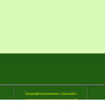
Л
андшафтная компания «Эдельвейс»
и питомник декоративных растений