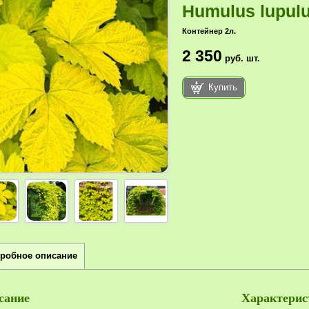
Humulus lupulu
Контейнер 2л.
2 350
руб.
шт.
Купить
робное описание
сание
Характерис