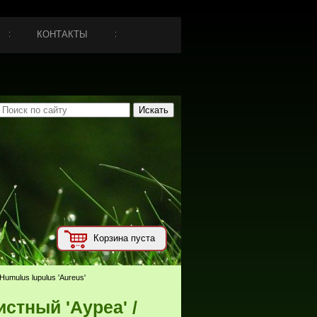
КОНТАКТЫ
Корзина пуста
Humulus lupulus 'Aureus'
стный 'Ауреа' /