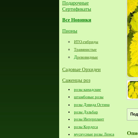
Подарочные
Сертификаты
Все Новинки
Пионы
ИТО-гибриды
Травянистые
Д
ревовидные
Садовые Орхидеи
Саженцы роз
розы канадские
штамбовые розы
розы Дэвида Остина
розы Дэльбар
Под
розы Интерплант
розы Кордеса
Опи
мускусные розы Ленса