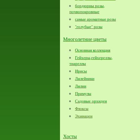
бордюрны розы,
почвопокровные
самые ароматные розы
"голубые" розы
Многолетние цветы
Основная коллекция
Гейхеры,гейхереллы,
тиареллы
Ирисы
Лилейники
Лилии
Примулы
Садовые орхидеи
Флоксы
Эхинацеи
Хосты