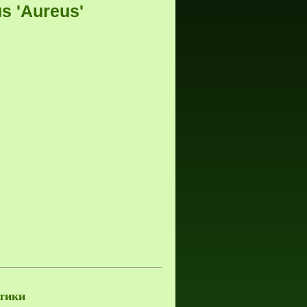
s 'Aureus'
тики