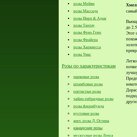
розы Мейян
Хмель
амый
розы Массада
с
розы Нирп & Адам
Вьюща
розы Тантау
до 2.5
розы Фено Гено
Этот 
похо
розы Фрайера
золо
розы Харкнесса
прев
розы Уикс
Легко
Розы по характеристикам
почве
лучшу
парковые розы
Пред
штамбовые розы
некот
Дорас
плетистые розы
подхо
чайно-гибридные розы
други
розы флорибунда
кустовые розы
англ. розы Д. Остина
канадские розы
мускусные розы Ленса