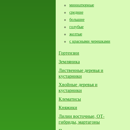
миниатюрные
средние
большие​
голубые
желтые
с красными черешками
Гортензии
Земляника
Лиственные деревья и
кустарники
Хвойные деревья и
кустарники
Клематисы
Княжики
Лилии восточные, ОТ-
гибриды, мартагоны