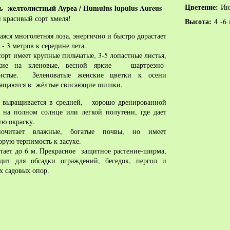
Цветение:
Ию
 желтолистный Ауреа / Humulus lupulus Aureus
-
 красивый сорт хмеля!
Высота:
4 -6 
яся многолетняя лоза, энергично и быстро дорастает
 - 3 метров к середине лета.
сорт имеет крупные пильчатые, 3-5 лопастные листья,
жие на кленовые, весной яркие шартрезно-
тистые. Зеленоватые женские цветки к осени
ращаются в жёлтые свисающие шишки.
 выращивается в средней, хорошо дренированной
 на полном солнце или легкой полутени, где дает
ю окраску.
почитает влажные, богатые почвы, но имеет
орую терпимость к засухе.
тает до 6 м. Прекрасное защитное растение-ширма,
дит для обсадки ограждений, беседок, пергол и
х садовых опор.