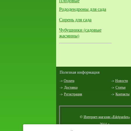
Плодовые
Рододендроны для сада
Сирень для сада
Чубушники (садовые
жасмины)
Полезная информация
->
Оплата
->
Новости
->
Доставка
->
Статьи
->
Регистрация
->
Контакты
©
Интернет-магазин «Edelgarden»
2014 г.