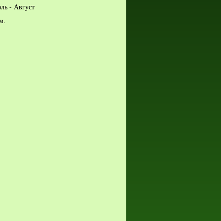
ль - Август
м.