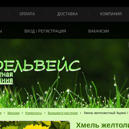
ОПЛАТА
ДОСТАВКА
КОМПАНИЯ
Ы
ВХОД / РЕГИСТРАЦИЯ
ВАКАНСИИ
я
›
Магазин
›
Клематисы
›
Вьющиеся растения
›
Хмель желтолистный 'Ауреа' / 
Хмель желтоли