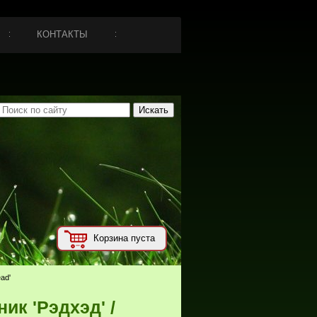
КОНТАКТЫ
Корзина пуста
ad'
ик 'Рэдхэд' /