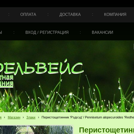
ОПЛАТА
ДОСТАВКА
КОМПАНИЯ
Ы
ВХОД / РЕГИСТРАЦИЯ
ВАКАНСИИ
я
›
Магазин
›
Злаки
›
Перистощетинник 'Рэдхэд' / Pennisetum alopecuroides 'Redhe
Перистощетинн