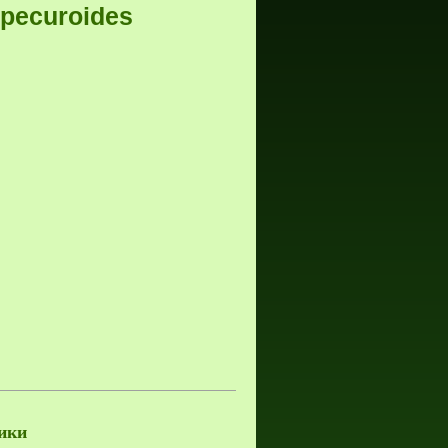
opecuroides
ики