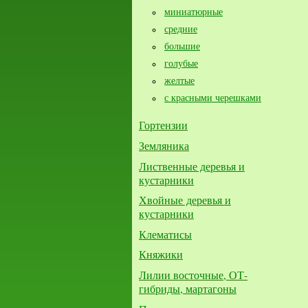
миниатюрные
средние
большие​
голубые
желтые
с красными черешками
Гортензии
Земляника
Лиственные деревья и
кустарники
Хвойные деревья и
кустарники
Клематисы
Княжики
Лилии восточные, ОТ-
гибриды, мартагоны