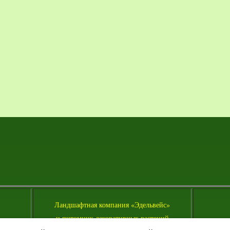
Л
андшафтная компания «Эдельвейс»
и питомник декоративных растений