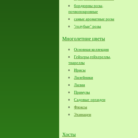
бордюрны розы,
почвопокровные
самые ароматные розы
"голубые" розы
Многолетние цветы
Основная коллекция
Гейхеры,гейхереллы,
тиареллы
Ирисы
Лилейники
Лилии
Примулы
Садовые орхидеи
Флоксы
Эхинацеи
Хосты