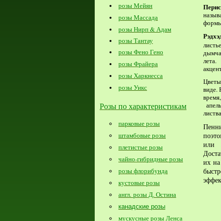
розы Мейян
Перис
назыв
розы Массада
формы
розы Нирп & Адам
Рэдхэ
розы Тантау
листь
розы Фено Гено
дымча
лета.
розы Фрайера
акцент
розы Харкнесса
Цветы
розы Уикс
виде.
время
Розы по характеристикам
апель
листв
парковые розы
Пенн
штамбовые розы
поэто
или 
плетистые розы
Доста
чайно-гибридные розы
их на
розы флорибунда
быст
эффек
кустовые розы
англ. розы Д. Остина
канадские розы
мускусные розы Ленса