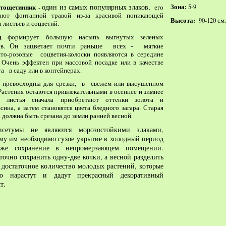
один из самых популярных злаков,
Зона:
тощетинник
5-9
-
его
ают фонтанной травой из-за красивой поникающей
Высота:
90-120 см.
 листьев и соцветий.
д
формирует большую насыпь выгнутых зеленых
Он зацветает почти раньше всех - м
ев.
ягкие
то-розовые соцветия-колоски появляются в середине
 Очень эффектен при массовой посадке или в качестве
а в саду или в контейнерах.
 превосходны для срезки, в свежем или высушенном
 Растения остаются привлекательными в осеннее и зимнее
, листья сначала приобретают оттенки золота и
сина, а затем становятся цвета бледного загара. Старая
а должна быть срезана до земли ранней весной.
исетумы не являются морозостойкими злаками,
му им необходимо сухое укрытие в холодный период
же сохранение в непромерзающем помещении.
точно сохранить одну-две кочки, а весной разделить
 достаточное количество молодых растений, которые
ро нарастут и дадут прекрасный декоративный
т.