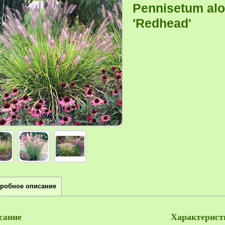
Pennisetum al
'Redhead'
робное описание
сание
Характерист