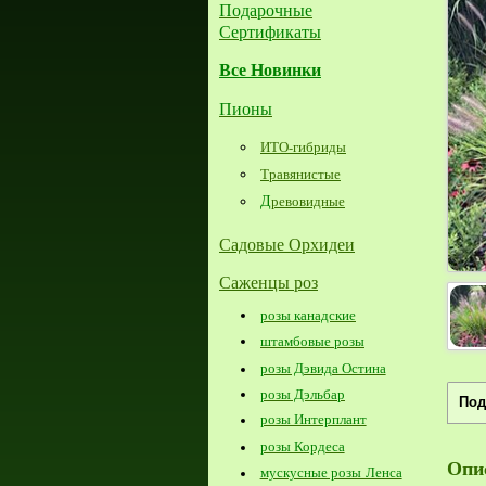
Подарочные
Сертификаты
Все Новинки
Пионы
ИТО-гибриды
Травянистые
Д
ревовидные
Садовые Орхидеи
Саженцы роз
розы канадские
штамбовые розы
розы Дэвида Остина
розы Дэльбар
Под
розы Интерплант
розы Кордеса
Опи
мускусные розы Ленса