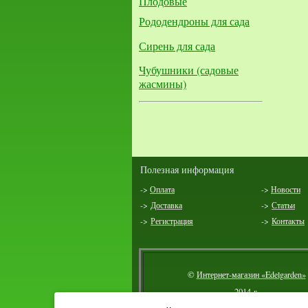
Плодовые
Рододендроны для сада
Сирень для сада
Чубушники (садовые
жасмины)
Полезная информация
->
Оплата
->
Новости
->
Доставка
->
Статьи
->
Регистрация
->
Контакты
©
Интернет-магазин «Edelgarden»
2014 г.