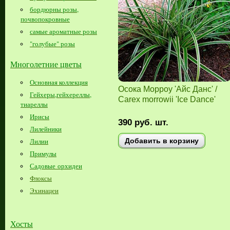
бордюрны розы,
почвопокровные
самые ароматные розы
"голубые" розы
Многолетние цветы
Основная коллекция
Осока Морроу 'Айс Данс' /
Гейхеры,гейхереллы,
Carex morrowii 'Ice Dance'
тиареллы
Ирисы
390
руб.
шт.
Лилейники
Добавить в корзину
Лилии
Примулы
Садовые орхидеи
Флоксы
Эхинацеи
Хосты