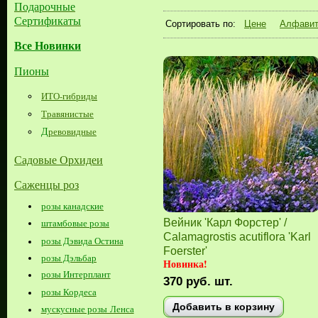
Подарочные
Сертификаты
Сортировать по:
Цене
Алфави
Все Новинки
Пионы
ИТО-гибриды
Травянистые
Д
ревовидные
Садовые Орхидеи
Саженцы роз
розы канадские
Вейник 'Карл Форстер' /
штамбовые розы
Calamagrostis acutiflora 'Karl
розы Дэвида Остина
Foerster'
розы Дэльбар
Новинка!
розы Интерплант
370
руб.
шт.
розы Кордеса
Добавить в корзину
мускусные розы Ленса