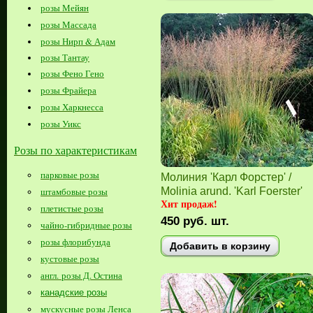
розы Мейян
розы Массада
розы Нирп & Адам
розы Тантау
розы Фено Гено
розы Фрайера
розы Харкнесса
розы Уикс
Розы по характеристикам
парковые розы
Молиния 'Карл Форстер' /
Molinia arund. 'Karl Foerster'
штамбовые розы
Хит продаж!
плетистые розы
450
руб.
шт.
чайно-гибридные розы
розы флорибунда
Добавить в корзину
кустовые розы
англ. розы Д. Остина
канадские розы
мускусные розы Ленса