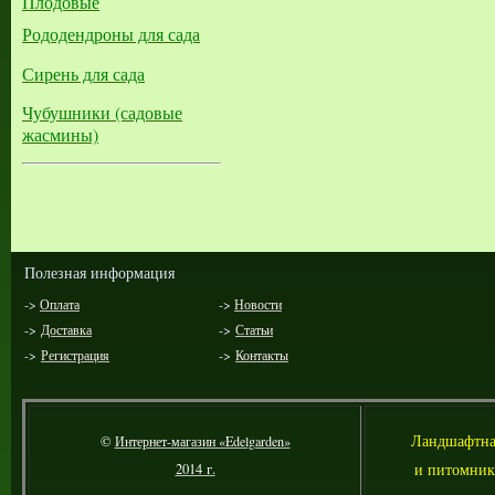
Плодовые
Рододендроны для сада
Сирень для сада
Чубушники (садовые
жасмины)
Полезная информация
->
Оплата
->
Новости
->
Доставка
->
Статьи
->
Регистрация
->
Контакты
Л
андшафтна
©
Интернет-магазин «Edelgarden»
и питомник
2014 г.