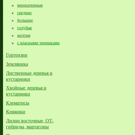
миниатюрные
средние
большие​
голубые
желтые
с красными черешками
Гортензии
Земляника
Лиственные деревья и
кустарники
Хвойные деревья и
кустарники
Клематисы
Княжики
Лилии восточные, ОТ-
гибриды, мартагоны