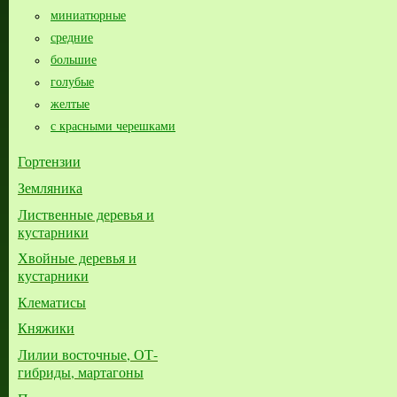
миниатюрные
средние
большие​
голубые
желтые
с красными черешками
Гортензии
Земляника
Лиственные деревья и
кустарники
Хвойные деревья и
кустарники
Клематисы
Княжики
Лилии восточные, ОТ-
гибриды, мартагоны