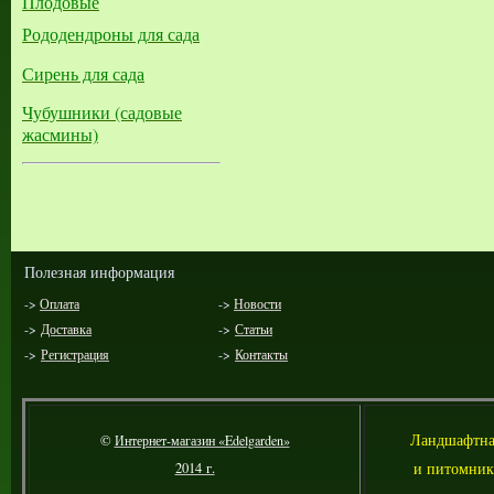
Плодовые
Рододендроны для сада
Сирень для сада
Чубушники (садовые
жасмины)
Полезная информация
->
Оплата
->
Новости
->
Доставка
->
Статьи
->
Регистрация
->
Контакты
Л
андшафтна
©
Интернет-магазин «Edelgarden»
и питомник
2014 г.