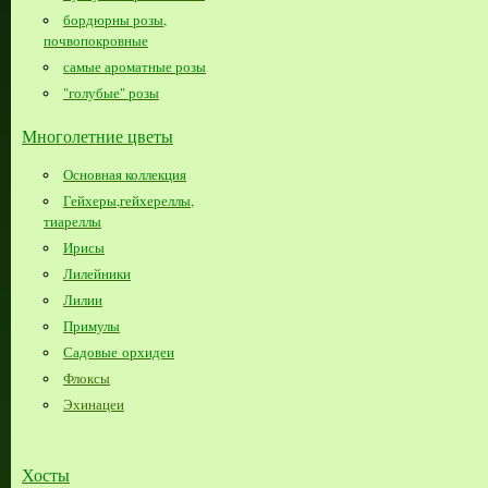
бордюрны розы,
почвопокровные
самые ароматные розы
"голубые" розы
Многолетние цветы
Основная коллекция
Гейхеры,гейхереллы,
тиареллы
Ирисы
Лилейники
Лилии
Примулы
Садовые орхидеи
Флоксы
Эхинацеи
Хосты