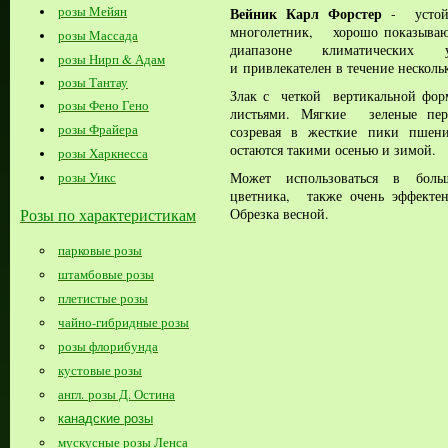
розы Мейян
Вейник Карл Форстер
- устойч
многолетник, хорошо показыва
розы Массада
диапазоне климатических
розы Нирп & Адам
и
привлекателен в течение несколь
розы Тантау
Злак с четкой вертикальной фор
розы Фено Гено
листьями. Мягкие зеленые перь
розы Фрайера
созревая в жесткие пики пшени
остаются такими осенью и зимой.
розы Харкнесса
Может использоваться в боль
розы Уикс
цветника, также очень эффектен
Обрезка весной.
Розы по характеристикам
парковые розы
штамбовые розы
плетистые розы
чайно-гибридные розы
розы флорибунда
кустовые розы
англ. розы Д. Остина
канадские розы
мускусные розы Ленса