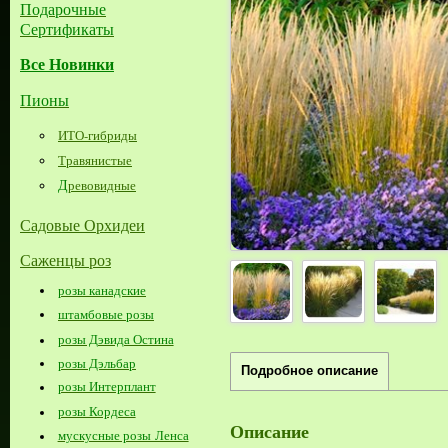
Подарочные
Сертификаты
Все Новинки
Пионы
ИТО-гибриды
Травянистые
Д
ревовидные
Садовые Орхидеи
Саженцы роз
розы канадские
штамбовые розы
розы Дэвида Остина
розы Дэльбар
Подробное описание
розы Интерплант
розы Кордеса
Описание
мускусные розы Ленса